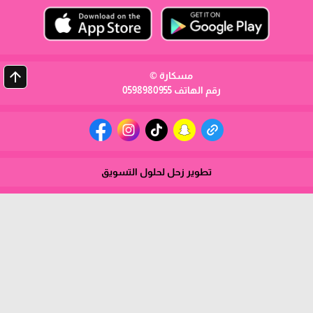
arrow_upward
مسكارة ©
رقم الهاتف 0598980955
تطوير زحل لحلول التسويق