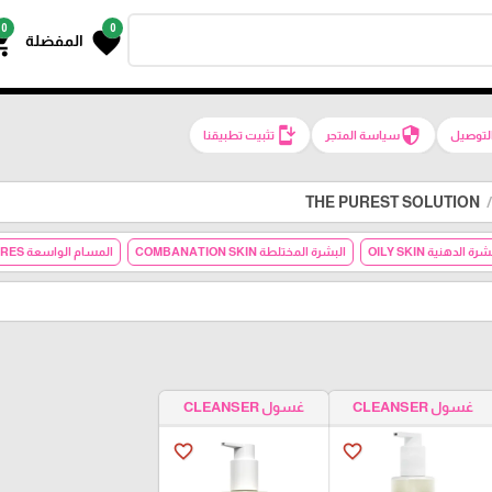
0
0
g_cart
favorite
المفضلة
install_mobile
security
لتوصيل
سياسة المتجر
تثبيت تطبيقنا
THE PUREST SOLUTION
رة الدهنية OILY SKIN
البشرة المختلطة COMBANATION SKIN
المسام الواسعة LARGE PORES
غسول CLEANSER
غسول CLEANSER
favorite_border
favorite_border