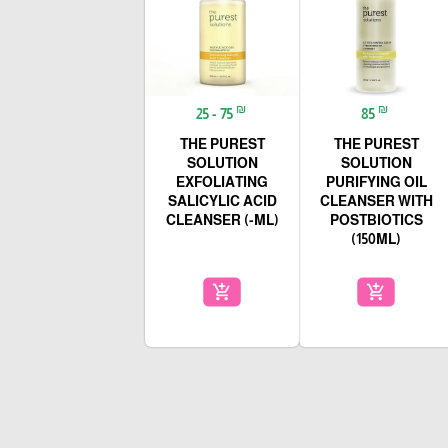
₪
₪
25 - 75
85
THE PUREST
THE PUREST
SOLUTION
SOLUTION
EXFOLIATING
PURIFYING OIL
SALICYLIC ACID
CLEANSER WITH
CLEANSER (-ML)
POSTBIOTICS
(150ML)
add_shopping_cart
add_shopping_cart