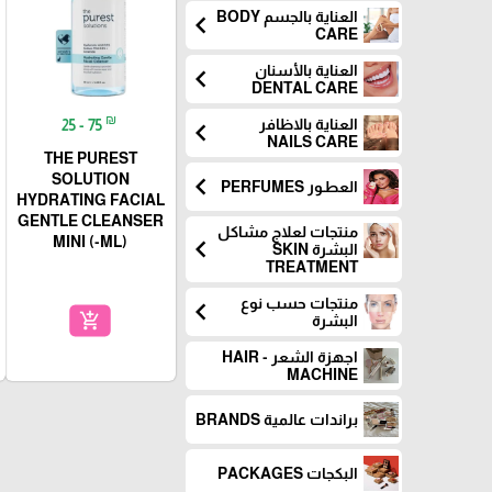
العناية بالجسم BODY
chevron_left
CARE
العناية بالأسنان
chevron_left
DENTAL CARE
₪
25 - 75
العناية بالاظافر
chevron_left
NAILS CARE
THE PUREST
SOLUTION
chevron_left
العطـور PERFUMES
HYDRATING FACIAL
GENTLE CLEANSER
منتجات لعلاج مشاكل
MINI (-ML)
chevron_left
البشرة SKIN
TREATMENT
منتجات حسب نوع
chevron_left
add_shopping_cart
البشرة
اجهزة الشعر - HAIR
MACHINE
براندات عالمية BRANDS
البكجات PACKAGES