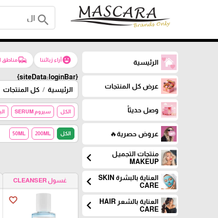
search
commute
emoji_emotions
آراء زبائننا
مناطق ا
الرئيسية
{siteData:loginBar}
عرض كل المنتجات
الرئيسية
كل المنتجات
وصل حديثاً
الكل
سيروم SERUM
البش
عروض حصرية🔥
الكل
200ML
50ML
منتجات التجميـل
chevron_left
MAKEUP
العناية بالبشرة SKIN
chevron_left
غسول CLEANSER
CARE
favorite_border
العناية بالشعر HAIR
chevron_left
CARE