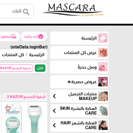
search
commute
emoji_emotions
آراء زبائننا
مناطق ا
الرئيسية
{siteData:loginBar}
عرض كل المنتجات
الرئيسية
كل المنتجات
وصل حديثاً
الكل
شفرة الجسم BODY RAZOR
عروض حصرية🔥
منتجات التجميـل
chevron_left
شفرة الجسم BODY RAZOR
MAKEUP
favorite_border
العناية بالبشرة SKIN
chevron_left
CARE
العناية بالشعر HAIR
chevron_left
CARE