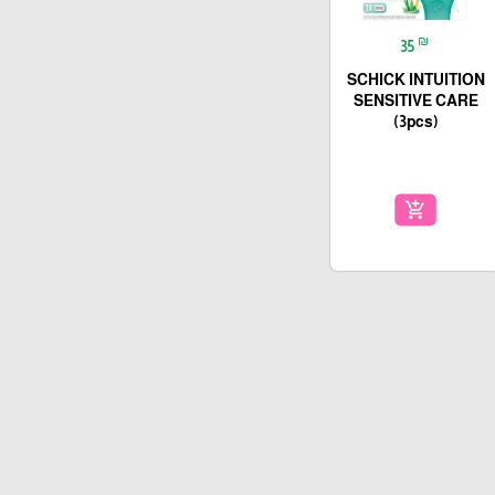
₪
35
SCHICK INTUITION
SENSITIVE CARE
(3pcs)
add_shopping_cart