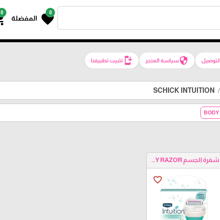
0
0
g_cart
favorite
المفضلة
install_mobile
security
لتوصيل
سياسة المتجر
تثبيت تطبيقنا
SCHICK INTUITION
شفرة الجسم BODY RAZOR
favorite_border