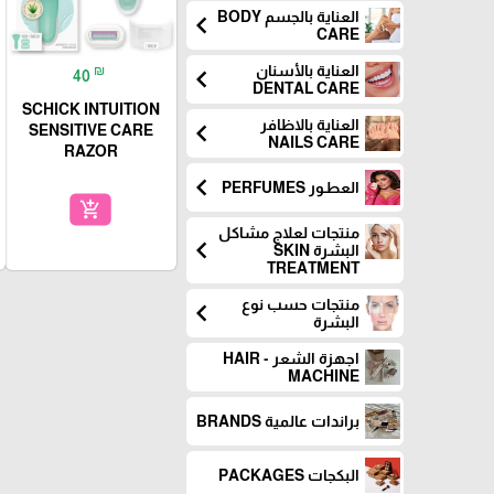
العناية بالجسم BODY
chevron_left
CARE
العناية بالأسنان
₪
chevron_left
40
DENTAL CARE
SCHICK INTUITION
العناية بالاظافر
chevron_left
SENSITIVE CARE
NAILS CARE
RAZOR
chevron_left
العطـور PERFUMES
add_shopping_cart
منتجات لعلاج مشاكل
chevron_left
البشرة SKIN
TREATMENT
منتجات حسب نوع
chevron_left
البشرة
اجهزة الشعر - HAIR
MACHINE
براندات عالمية BRANDS
البكجات PACKAGES