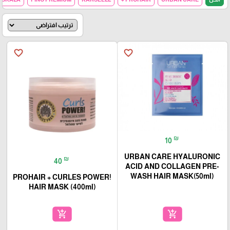
favorite_border
favorite_border
₪
10
URBAN CARE HYALURONIC
₪
40
ACID AND COLLAGEN PRE-
WASH HAIR MASK(50ml)
PROHAIR + CURLES POWER!
HAIR MASK (400ml)
add_shopping_cart
add_shopping_cart