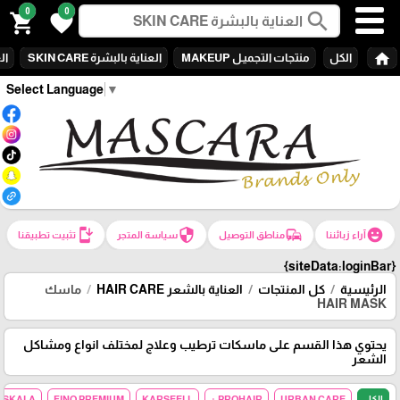
0
0
search
shopping_cart
favorite
home
الكل
منتجات التجميـل MAKEUP
العناية بالبشرة SKIN CARE
الع
Select Language
▼
install_mobile
security
commute
emoji_emotions
آراء زبائننا
مناطق التوصيل
سياسة المتجر
تثبيت تطبيقنا
{siteData:loginBar}
الرئيسية
كل المنتجات
العناية بالشعر HAIR CARE
ماسك
HAIR MASK
يحتوي هذا القسم على ماسكات ترطيب وعلاج لمختلف انواع ومشاكل
الشعر
الكل
URBAN CARE
PROHAIR +
KARSEELL
FINO PREMIUM
SKALA