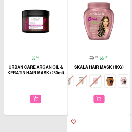
₪
₪
₪
35
70
65
URBAN CARE ARGAN OIL &
SKALA HAIR MASK (1KG)
KERATIN HAIR MASK (230ml)
add_shopping_cart
add_shopping_cart
favorite_border