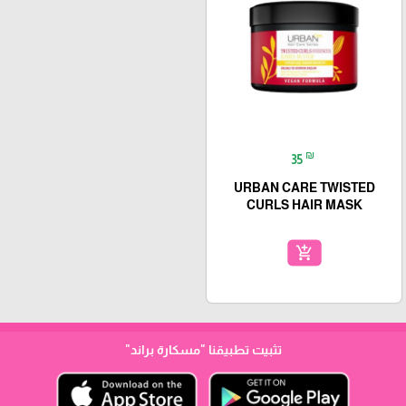
₪
35
URBAN CARE TWISTED
CURLS HAIR MASK
add_shopping_cart
تثبيت تطبيقنا
"مسكارة براند"