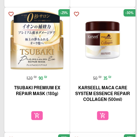
-25%
-30%
favorite_border
favorite_border
₪
₪
₪
₪
120
90
50
35
TSUBAKI PREMIUM EX
KARSEELL MACA CARE
REPAIR MASK (180g)
SYSTEM ESSENCE REPAIR
COLLAGEN (500ml)
add_shopping_cart
add_shopping_cart