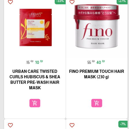
-33%
-27%
favorite_border
favorite_border
₪
₪
₪
₪
15
10
55
40
URBAN CARE TWISTED
FINO PREMIUM TOUCH HAIR
CURLS HUBISCUS & SHEA
MASK (230 g)
BUTTER PRE-WASH HAIR
MASK
add_shopping_cart
add_shopping_cart
-7%
favorite_border
favorite_border