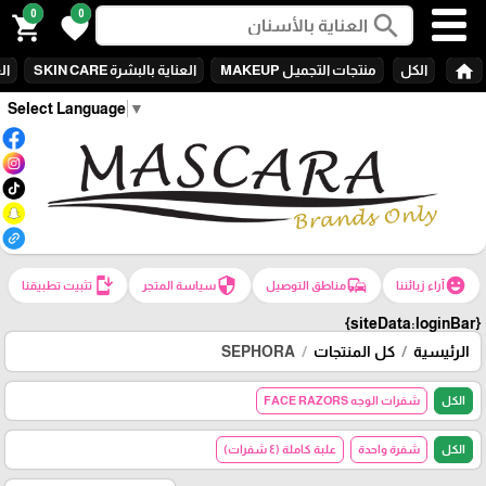
0
0
search
shopping_cart
favorite
home
الكل
منتجات التجميـل MAKEUP
العناية بالبشرة SKIN CARE
الع
Select Language
▼
install_mobile
security
commute
emoji_emotions
آراء زبائننا
مناطق التوصيل
سياسة المتجر
تثبيت تطبيقنا
{siteData:loginBar}
الرئيسية
كل المنتجات
SEPHORA
الكل
شفرات الوجه FACE RAZORS
الكل
شفرة واحدة
علبة كاملة (٤ شفرات)