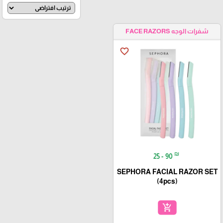
شفرات الوجه FACE RAZORS
favorite_border
₪
25 - 90
SEPHORA FACIAL RAZOR SET
(4pcs)
add_shopping_cart