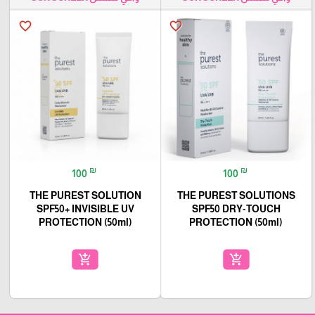
favorite_border
favorite_border
₪
₪
100
100
THE PUREST SOLUTION
THE PUREST SOLUTIONS
SPF50+ INVISIBLE UV
SPF50 DRY-TOUCH
PROTECTION (50ml)
PROTECTION (50ml)
add_shopping_cart
add_shopping_cart