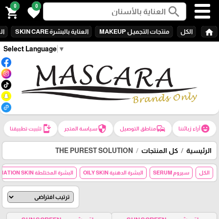
0
0
search
shopping_cart
favorite
home
الكل
منتجات التجميـل MAKEUP
العناية بالبشرة SKIN CARE
الع
Select Language
▼
install_mobile
security
commute
emoji_emotions
آراء زبائننا
مناطق التوصيل
سياسة المتجر
تثبيت تطبيقنا
الرئيسية
كل المنتجات
THE PUREST SOLUTION
الكل
سيروم SERUM
البشرة الدهنية OILY SKIN
البشرة المختلطة COMBANATION SKIN