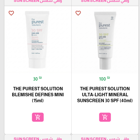
واقي شمس SUN SCREEN
واقي شمس SUN SCREEN
favorite_border
favorite_border
₪
₪
30
100
THE PUREST SOLUTION
THE PUREST SOLUTION
BLEMISHE DEFINES MINI
ULTA-LIGHT MINERAL
(15ml)
SUNSCREEN 30 SPF (40ml)
add_shopping_cart
add_shopping_cart
واقي شمس SUN SCREEN
واقي شمس SUN SCREEN