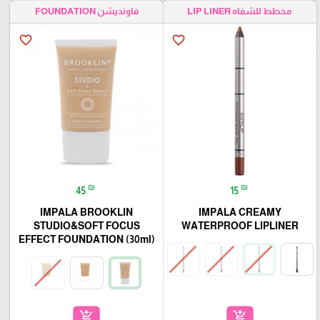
مخطط للشفاه LIP LINER
فاونديشن FOUNDATION
favorite_border
favorite_border
₪
₪
45
15
IMPALA BROOKLIN
IMPALA CREAMY
STUDIO&SOFT FOCUS
WATERPROOF LIPLINER
EFFECT FOUNDATION (30ml)
add_shopping_cart
add_shopping_cart