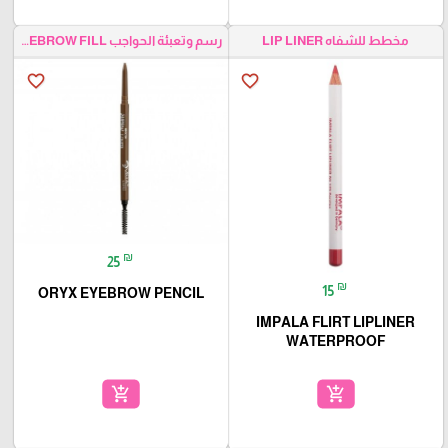
مخطط للشفاه LIP LINER
رسم وتعبئة الحواجب EYEBROW FILL
favorite_border
favorite_border
₪
25
₪
15
ORYX EYEBROW PENCIL
IMPALA FLIRT LIPLINER
WATERPROOF
add_shopping_cart
add_shopping_cart