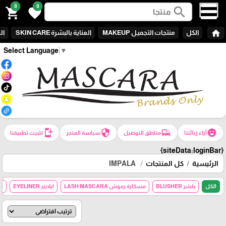
0
0
search
shopping_cart
favorite
home
الكل
منتجات التجميـل MAKEUP
العناية بالبشرة SKIN CARE
الع
Select Language
▼
install_mobile
security
commute
emoji_emotions
آراء زبائننا
مناطق التوصيل
سياسة المتجر
تثبيت تطبيقنا
{siteData:loginBar}
الرئيسية
كل المنتجات
IMPALA
الكل
بلشر BLUSHER
مسكارة رموش LASH MASCARA
ايلاينر EYELINER
بو