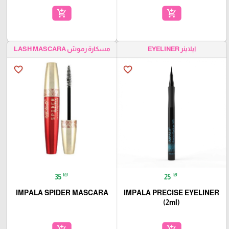
add_shopping_cart
add_shopping_cart
ايلاينر EYELINER
مسكارة رموش LASH MASCARA
favorite_border
favorite_border
₪
₪
35
25
IMPALA SPIDER MASCARA
IMPALA PRECISE EYELINER
(2ml)