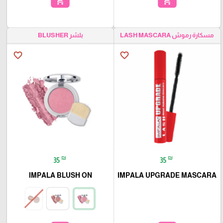
add_shopping_cart
add_shopping_cart
مسكارة رموش LASH MASCARA
بلشر BLUSHER
favorite_border
favorite_border
₪
₪
35
35
IMPALA BLUSH ON
IMPALA UPGRADE MASCARA