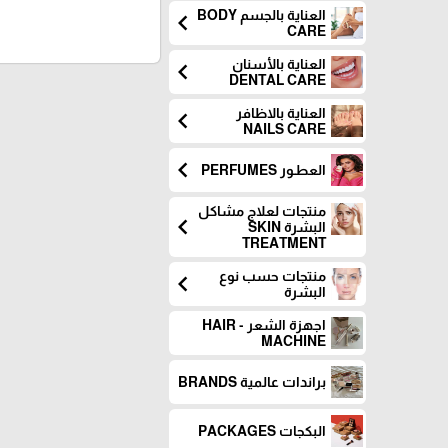
العناية بالجسم BODY
chevron_left
CARE
العناية بالأسنان
chevron_left
DENTAL CARE
العناية بالاظافر
chevron_left
NAILS CARE
chevron_left
العطـور PERFUMES
منتجات لعلاج مشاكل
chevron_left
البشرة SKIN
TREATMENT
منتجات حسب نوع
chevron_left
البشرة
اجهزة الشعر - HAIR
MACHINE
براندات عالمية BRANDS
البكجات PACKAGES