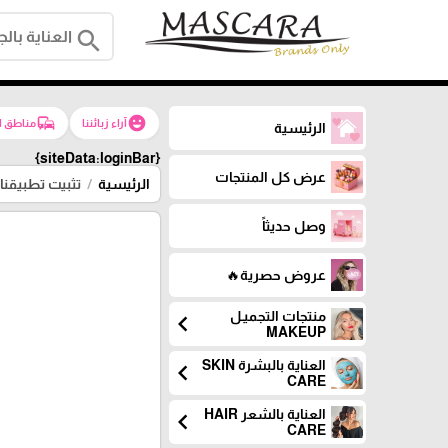
search
commute
emoji_emotions
آراء زبائننا
مناطق ا
الرئيسية
{siteData:loginBar}
عرض كل المنتجات
الرئيسية
تثبيت تطبيقنا 
وصل حديثاً
عروض حصرية🔥
منتجات التجميـل
chevron_left
MAKEUP
العناية بالبشرة SKIN
chevron_left
CARE
العناية بالشعر HAIR
chevron_left
CARE