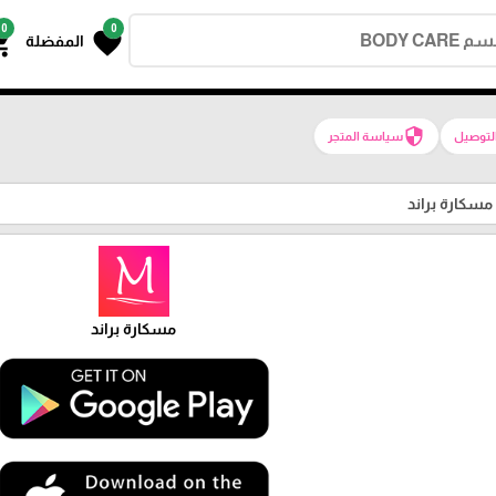
0
0
g_cart
favorite
المفضلة
security
لتوصيل
سياسة المتجر
مسكارة براند
مسكارة براند