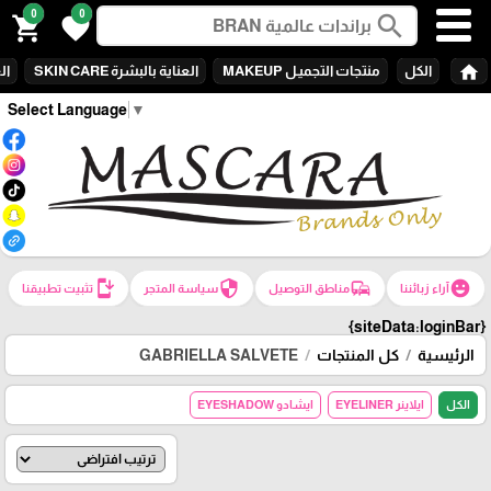
0
0
search
shopping_cart
favorite
home
الكل
منتجات التجميـل MAKEUP
العناية بالبشرة SKIN CARE
الع
Select Language
▼
install_mobile
security
commute
emoji_emotions
آراء زبائننا
مناطق التوصيل
سياسة المتجر
تثبيت تطبيقنا
{siteData:loginBar}
الرئيسية
كل المنتجات
GABRIELLA SALVETE
الكل
ايلاينر EYELINER
ايشادو EYESHADOW