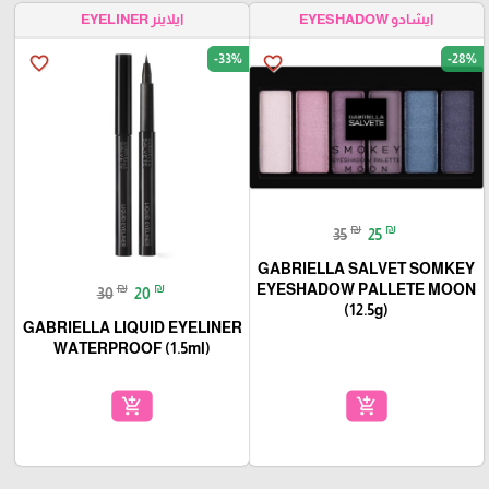
ايشادو EYESHADOW
ايلاينر EYELINER
-33%
-28%
favorite_border
favorite_border
₪
₪
35
25
GABRIELLA SALVET SOMKEY
EYESHADOW PALLETE MOON
₪
₪
30
20
(12.5g)
GABRIELLA LIQUID EYELINER
WATERPROOF (1.5ml)
add_shopping_cart
add_shopping_cart