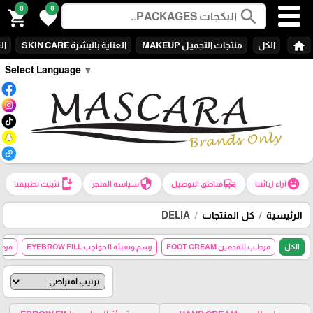
0
0
search
shopping_cart
favorite
home
الكل
منتجات التجميـل MAKEUP
العناية بالبشرة SKIN CARE
الع
Select Language
▼
install_mobile
security
commute
emoji_emotions
آراء زبائننا
مناطق التوصيل
سياسة المتجر
تثبيت تطبيقنا
الرئيسية
كل المنتجات
DELIA
الكل
مرطـب للقدمين FOOT CREAM
رسم وتعبئة الحواجب EYEBROW FILL
مرطب لل