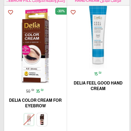
مرطب لليدين HAND CREAM
رسم وتعبئة الحواجب EYEBROW FILL
-30%
favorite_border
favorite_border
₪
15
DELIA FEEL GOOD HAND
CREAM
₪
₪
50
35
DELIA COLOR CREAM FOR
EYEBROW