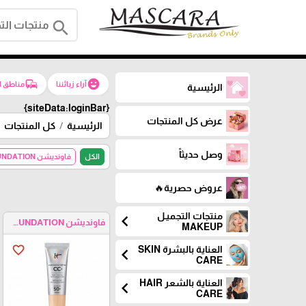
search
commute
emoji_emotions
آراء زبائننا
مناطق ا
الرئيسية
{siteData:loginBar}
عرض كل المنتجات
الرئيسية
كل المنتجات
وصل حديثاً
الكل
فاونديشن FOUNDATION
عروض حصرية🔥
منتجات التجميـل
chevron_left
فاونديشن FOUNDATION
MAKEUP
favorite_border
العناية بالبشرة SKIN
chevron_left
CARE
العناية بالشعر HAIR
chevron_left
CARE