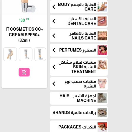
العناية بالجسم BODY
chevron_left
CARE
العناية بالأسنان
₪
chevron_left
130
DENTAL CARE
IT COSMETICS CC+
العناية بالاظافر
chevron_left
CREAM SPF 50+
NAILS CARE
(32ml)
chevron_left
العطـور PERFUMES
منتجات لعلاج مشاكل
chevron_left
البشرة SKIN
add_shopping_cart
TREATMENT
منتجات حسب نوع
chevron_left
البشرة
اجهزة الشعر - HAIR
MACHINE
براندات عالمية BRANDS
البكجات PACKAGES