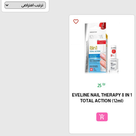
favorite_border
₪
25
EVELINE NAIL THERAPY 8 IN 1
TOTAL ACTION (12ml)
add_shopping_cart