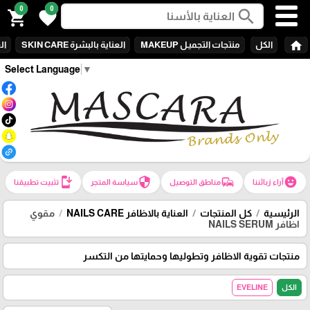
0
0
search
shopping_cart
favorite
home
الكل
منتجات التجميـل MAKEUP
العناية بالبشرة SKIN CARE
الع
Select Language
▼
install_mobile
security
commute
emoji_emotions
آراء زبائننا
مناطق التوصيل
سياسة المتجر
تثبيت تطبيقنا
الرئيسية
كل المنتجات
العناية بالاظافر NAILS CARE
مقوي
اظافر NAILS SERUM
منتجات تقوية الاظافر وتطوليها وحمايتها من التكسر
الكل
EVELINE