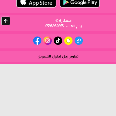
arrow_upward
مسكارة ©
رقم الهاتف 0598980955
تطوير زحل لحلول التسويق