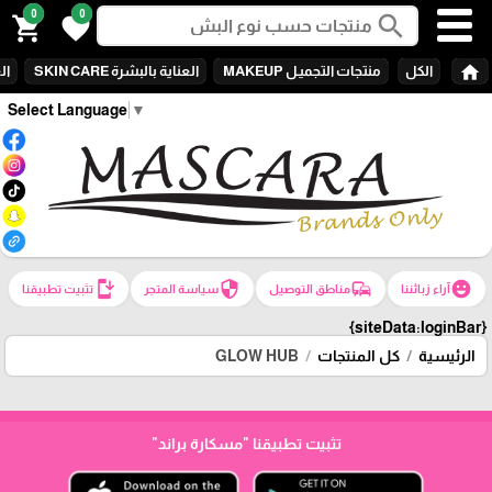
0
0
search
shopping_cart
favorite
home
الكل
منتجات التجميـل MAKEUP
العناية بالبشرة SKIN CARE
الع
Select Language
▼
install_mobile
security
commute
emoji_emotions
آراء زبائننا
مناطق التوصيل
سياسة المتجر
تثبيت تطبيقنا
{siteData:loginBar}
الرئيسية
كل المنتجات
GLOW HUB
تثبيت تطبيقنا
"مسكارة براند"