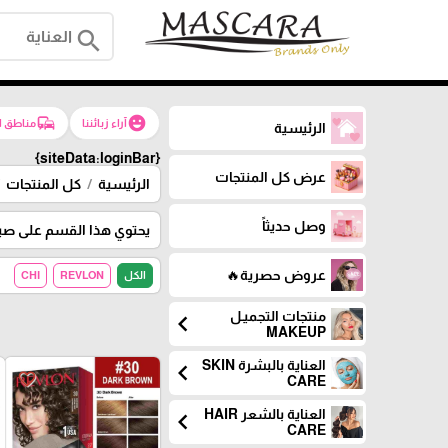
search
commute
emoji_emotions
آراء زبائننا
مناطق ا
الرئيسية
{siteData:loginBar}
عرض كل المنتجات
الرئيسية
كل المنتجات
وصل حديثاً
يحتوي هذا القسم على صبغ
عروض حصرية🔥
الكل
REVLON
CHI
منتجات التجميـل
chevron_left
MAKEUP
العناية بالبشرة SKIN
chevron_left
favorite_border
CARE
العناية بالشعر HAIR
chevron_left
CARE