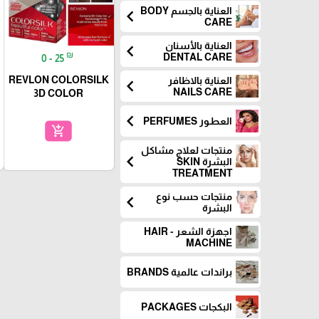
العناية بالجسم BODY
chevron_left
CARE
العناية بالأسنان
chevron_left
₪
DENTAL CARE
0 - 25
REVLON COLORSILK
العناية بالاظافر
chevron_left
NAILS CARE
3D COLOR
chevron_left
العطـور PERFUMES
add_shopping_cart
منتجات لعلاج مشاكل
chevron_left
البشرة SKIN
TREATMENT
منتجات حسب نوع
chevron_left
البشرة
اجهزة الشعر - HAIR
MACHINE
براندات عالمية BRANDS
البكجات PACKAGES