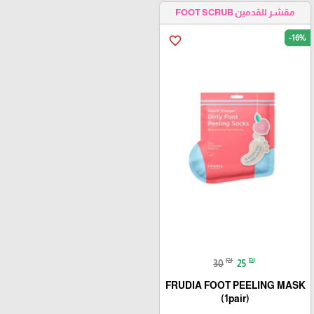
مقشـر للقدمين FOOT SCRUB
-16%
favorite_border
₪
₪
30
25
FRUDIA FOOT PEELING MASK
(1pair)