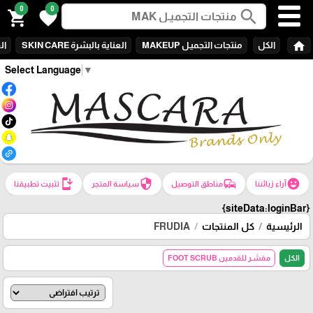
0
0
search
shopping_cart
favorite
home
الكل
منتجات التجميـل MAKEUP
العناية بالبشرة SKIN CARE
الع
Select Language
▼
install_mobile
security
commute
emoji_emotions
آراء زبائننا
مناطق التوصيل
سياسة المتجر
تثبيت تطبيقنا
{siteData:loginBar}
الرئيسية
كل المنتجات
FRUDIA
الكل
مقشـر للقدمين FOOT SCRUB