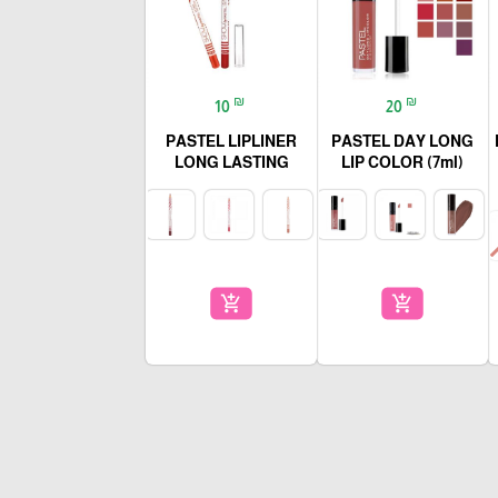
₪
₪
10
20
PASTEL LIPLINER
PASTEL DAY LONG
LONG LASTING
LIP COLOR (7ml)
add_shopping_cart
add_shopping_cart