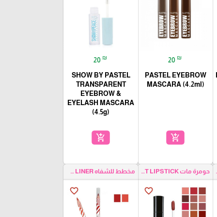
₪
₪
20
20
SHOW BY PASTEL
PASTEL EYEBROW
TRANSPARENT
MASCARA (4.2ml)
EYEBROW &
EYELASH MASCARA
(4.5g)
add_shopping_cart
add_shopping_cart
MATT LI
حومرة مات MATT LIPSTICK
مخطط للشفاه LIP LINER
favorite_border
favorite_border