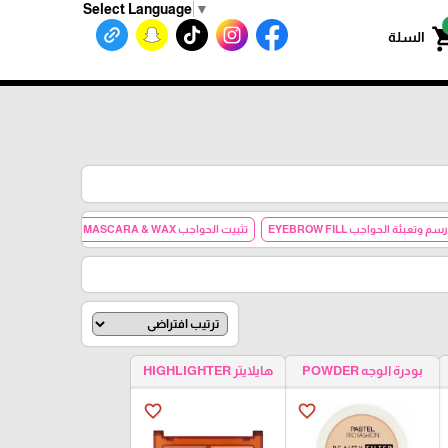
Select Language
▼
shoppin
السلة
رسم وتعبئة الحواجب EYEBROW FILL
تثبيت الحواجب EYEBROW MASCARA & WAX
بلش
بودرة الوجه POWDER
هايلايتر HIGHLIGHTER
favorite_border
favorite_border