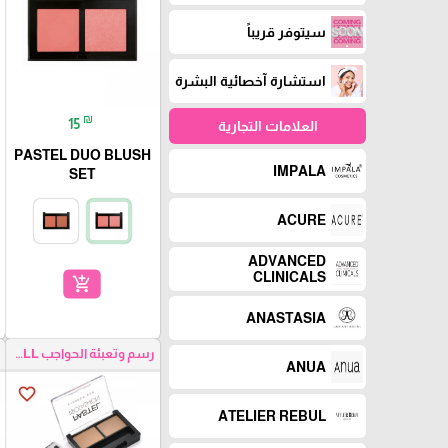
سيتوفر قريباً
استشارة آخصائية البشرة
₪
15
العلامات التجارية
PASTEL DUO BLUSH
IMPALA
SET
ACURE
ADVANCED
CLINICALS
add_shopping_cart
ANASTASIA
رسم وتعبئة الحواجب EYEBROW FILL
ANUA
favorite_border
ATELIER REBUL