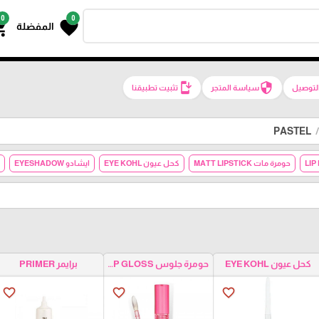
0
0
g_cart
favorite
المفضلة
install_mobile
security
لتوصيل
سياسة المتجر
تثبيت تطبيقنا
PASTEL
حومرة مات MATT LIPSTICK
كحل عيون EYE KOHL
ايشادو EYESHADOW
كحل عيون EYE KOHL
حومرة جلوس LIP GLOSS
برايمر PRIMER
favorite_border
favorite_border
favorite_border