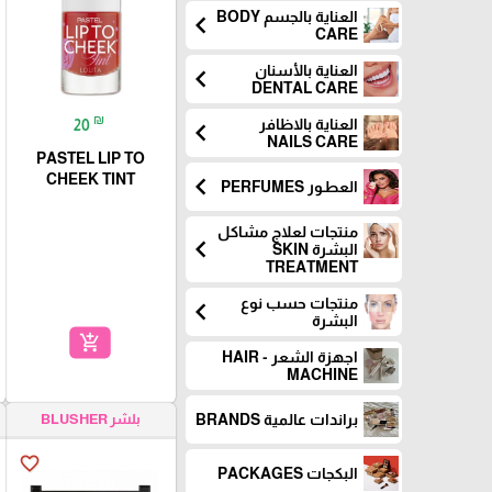
العناية بالجسم BODY
chevron_left
CARE
العناية بالأسنان
chevron_left
DENTAL CARE
₪
20
العناية بالاظافر
chevron_left
NAILS CARE
PASTEL LIP TO
CHEEK TINT
chevron_left
العطـور PERFUMES
منتجات لعلاج مشاكل
chevron_left
البشرة SKIN
TREATMENT
منتجات حسب نوع
chevron_left
البشرة
add_shopping_cart
اجهزة الشعر - HAIR
MACHINE
بلشر BLUSHER
براندات عالمية BRANDS
favorite_border
البكجات PACKAGES