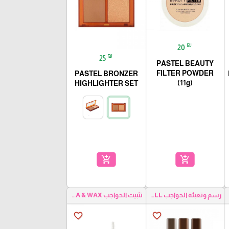
₪
20
₪
25
PASTEL BEAUTY
FILTER POWDER
PASTEL BRONZER
(11g)
HIGHLIGHTER SET
add_shopping_cart
add_shopping_cart
رسم وتعبئة الحواجب EYEBROW FILL
تثبيت الحواجب EYEBROW MASCARA & WAX
favorite_border
favorite_border