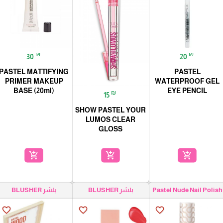
₪
₪
30
20
PASTEL MATTIFYING
PASTEL
PRIMER MAKEUP
WATERPROOF GEL
BASE (20ml)
EYE PENCIL
₪
15
SHOW PASTEL YOUR
LUMOS CLEAR
GLOSS
add_shopping_cart
add_shopping_cart
add_shopping_cart
Pastel Nude Nail Polish
بلشر BLUSHER
بلشر BLUSHER
favorite_border
favorite_border
favorite_border