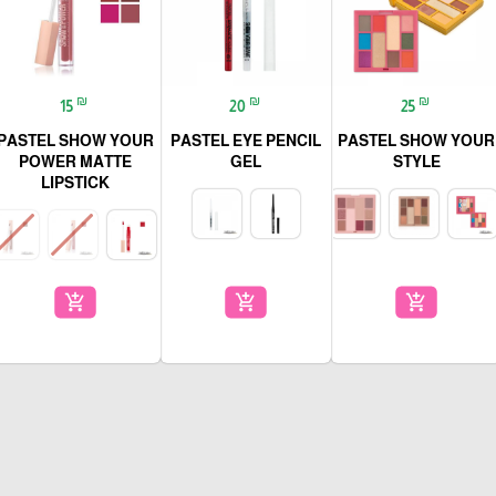
₪
₪
₪
15
20
25
PASTEL SHOW YOUR
PASTEL EYE PENCIL
PASTEL SHOW YOUR
POWER MATTE
GEL
STYLE
LIPSTICK
add_shopping_cart
add_shopping_cart
add_shopping_cart