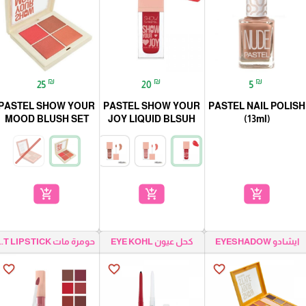
₪
₪
₪
25
20
5
PASTEL SHOW YOUR
PASTEL SHOW YOUR
PASTEL NAIL POLISH
MOOD BLUSH SET
JOY LIQUID BLSUH
(13ml)
add_shopping_cart
add_shopping_cart
add_shopping_cart
ايشادو EYESHADOW
كحل عيون EYE KOHL
حومرة مات PSTICK
favorite_border
favorite_border
favorite_border