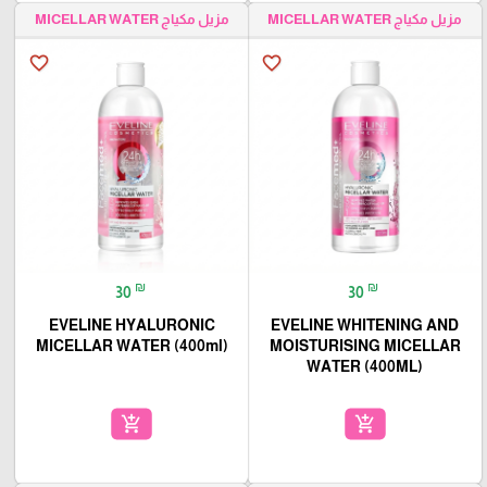
مزيل مكياج MICELLAR WATER
مزيل مكياج MICELLAR WATER
favorite_border
favorite_border
₪
₪
30
30
EVELINE HYALURONIC
EVELINE WHITENING AND
MICELLAR WATER (400ml)
MOISTURISING MICELLAR
WATER (400ML)
add_shopping_cart
add_shopping_cart