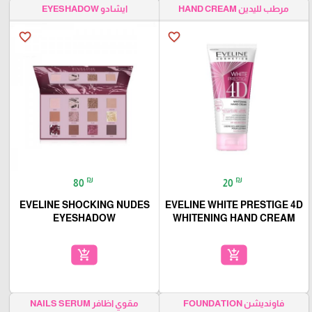
مرطب لليدين HAND CREAM
ايشادو EYESHADOW
favorite_border
favorite_border
₪
₪
80
20
EVELINE SHOCKING NUDES
EVELINE WHITE PRESTIGE 4D
EYESHADOW
WHITENING HAND CREAM
add_shopping_cart
add_shopping_cart
فاونديشن FOUNDATION
مقوي اظافر NAILS SERUM