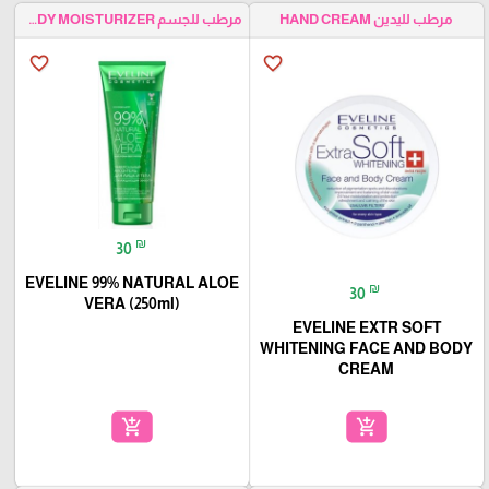
مرطب لليدين HAND CREAM
مرطب للجسم BODY MOISTURIZER
favorite_border
favorite_border
₪
30
EVELINE 99% NATURAL ALOE
₪
30
VERA (250ml)
EVELINE EXTR SOFT
WHITENING FACE AND BODY
CREAM
add_shopping_cart
add_shopping_cart