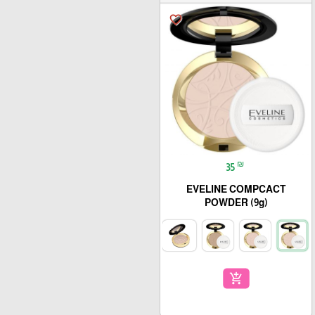
favorite_border
₪
35
EVELINE COMPCACT
POWDER (9g)
add_shopping_cart