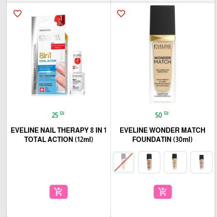
favorite_border
favorite_border
₪
₪
25
50
EVELINE NAIL THERAPY 8 IN 1
EVELINE WONDER MATCH
TOTAL ACTION (12ml)
FOUNDATIN (30ml)
add_shopping_cart
add_shopping_cart