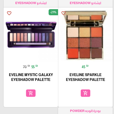
ايشادو EYESHADOW
ايشادو EYESHADOW
-21%
favorite_border
favorite_border
₪
₪
₪
70
55
45
EVELINE MYSTIC GALAXY
EVELINE SPARKLE
EYESHADOW PALETTE
EYESHADOW PALETTE
add_shopping_cart
add_shopping_cart
بودرة الوجه POWDER