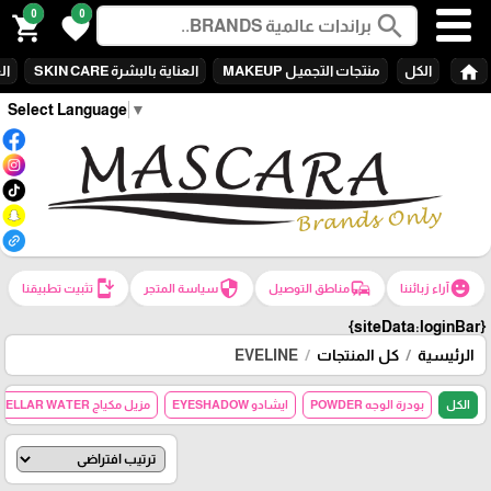
0
0
search
shopping_cart
favorite
home
الكل
منتجات التجميـل MAKEUP
العناية بالبشرة SKIN CARE
الع
Select Language
▼
install_mobile
security
commute
emoji_emotions
آراء زبائننا
مناطق التوصيل
سياسة المتجر
تثبيت تطبيقنا
{siteData:loginBar}
الرئيسية
كل المنتجات
EVELINE
الكل
بودرة الوجه POWDER
ايشادو EYESHADOW
مزيل مكياج MICELLAR WATER