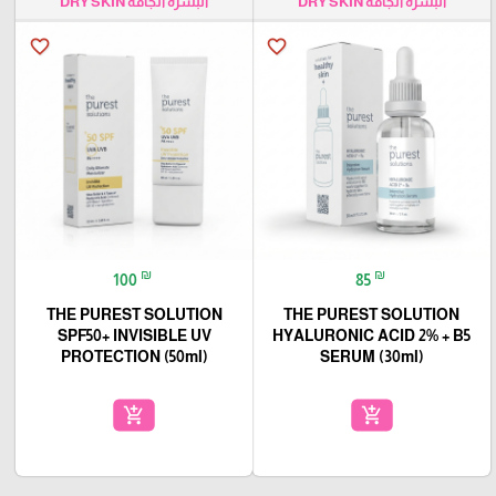
البشرة الجافة DRY SKIN
البشرة الجافة DRY SKIN
favorite_border
favorite_border
₪
₪
100
85
THE PUREST SOLUTION
THE PUREST SOLUTION
SPF50+ INVISIBLE UV
HYALURONIC ACID 2% + B5
PROTECTION (50ml)
SERUM (30ml)
add_shopping_cart
add_shopping_cart