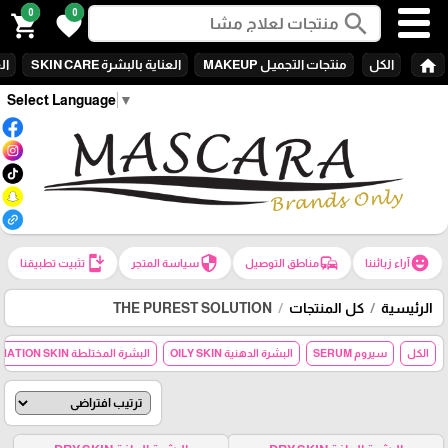
0
0
search
shopping_cart
favorite
home
الكل
منتجات التجميـل MAKEUP
العناية بالبشرة SKIN CARE
الع
Select Language
▼
install_mobile
security
commute
emoji_emotions
آراء زبائننا
مناطق التوصيل
سياسة المتجر
تثبيت تطبيقنا
الرئيسية
كل المنتجات
THE PUREST SOLUTION
الكل
سيروم SERUM
البشرة الدهنية OILY SKIN
البشرة المختلطة COMBANATION SKIN