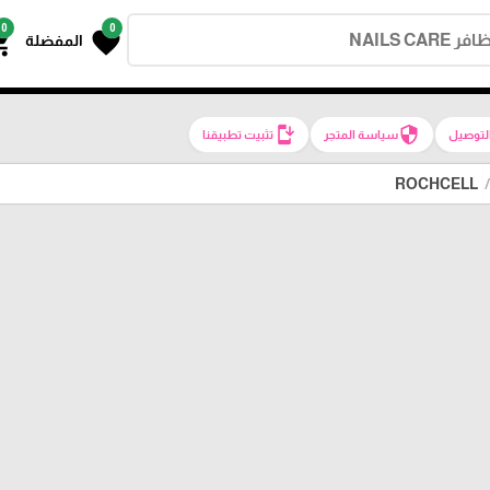
0
0
g_cart
favorite
المفضلة
install_mobile
security
لتوصيل
سياسة المتجر
تثبيت تطبيقنا
ROCHCELL