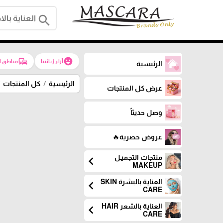
search
commute
emoji_emotions
آراء زبائننا
مناطق ا
الرئيسية
الرئيسية
كل المنتجات
عرض كل المنتجات
وصل حديثاً
عروض حصرية🔥
منتجات التجميـل
chevron_left
MAKEUP
العناية بالبشرة SKIN
chevron_left
CARE
العناية بالشعر HAIR
chevron_left
CARE