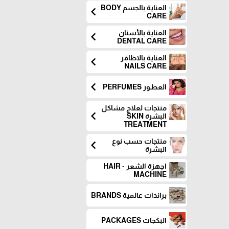
العناية بالجسم BODY
chevron_left
CARE
العناية بالأسنان
chevron_left
DENTAL CARE
العناية بالاظافر
chevron_left
NAILS CARE
chevron_left
العطـور PERFUMES
منتجات لعلاج مشاكل
chevron_left
البشرة SKIN
TREATMENT
منتجات حسب نوع
chevron_left
البشرة
اجهزة الشعر - HAIR
MACHINE
براندات عالمية BRANDS
البكجات PACKAGES