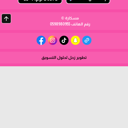
arrow_upward
مسكارة ©
رقم الهاتف 0598980955
تطوير زحل لحلول التسويق