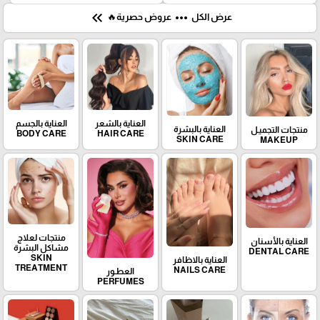
keyboard_double_arrow_left
more_horiz
عرض الكل
عروض حصرية🔥
العناية بالشعر
العناية بالجسم
العناية بالبشرة
منتجات التجميـل
BODY CARE
HAIR CARE
SKIN CARE
MAKEUP
منتجات لعلاج
العناية بالأسنان
مشاكل البشرة
DENTAL CARE
SKIN
العناية بالاظافر
TREATMENT
NAILS CARE
العطـور
PERFUMES