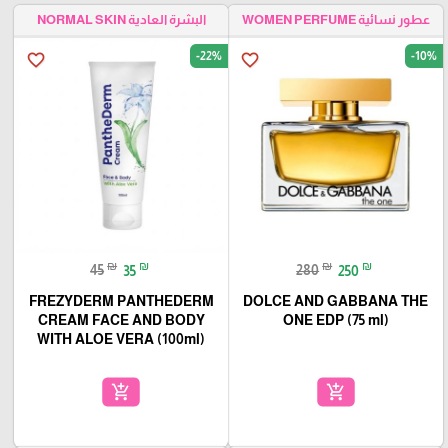
عطور نسائية WOMEN PERFUME
البشرة العادية NORMAL SKIN
-22%
-10%
favorite_border
favorite_border
₪
₪
₪
₪
45
35
280
250
FREZYDERM PANTHEDERM
DOLCE AND GABBANA THE
CREAM FACE AND BODY
ONE EDP (75 ml)
WITH ALOE VERA (100ml)
add_shopping_cart
add_shopping_cart