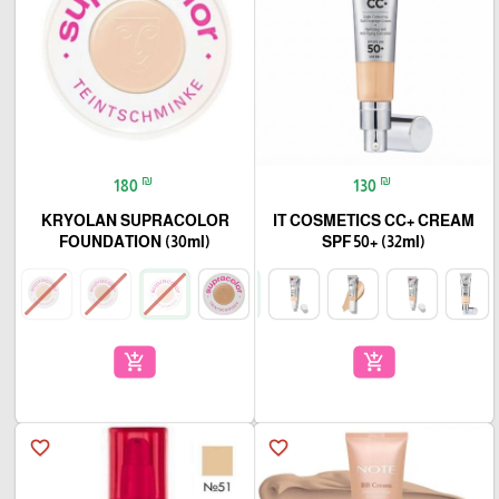
₪
₪
180
130
KRYOLAN SUPRACOLOR
IT COSMETICS CC+ CREAM
FOUNDATION (30ml)
SPF 50+ (32ml)
add_shopping_cart
add_shopping_cart
favorite_border
favorite_border