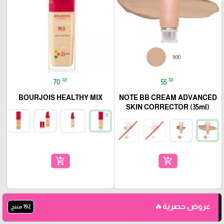
₪
₪
70
55
BOURJOIS HEALTHY MIX
NOTE BB CREAM ADVANCED
SKIN CORRECTOR (35ml)
add_shopping_cart
add_shopping_cart
عروض حصرية🔥
192 منتج