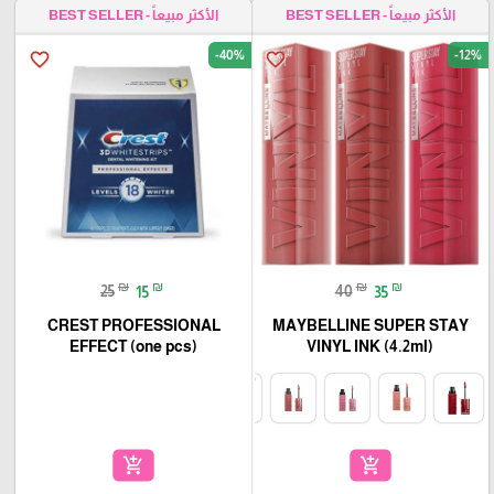
الأكثر مبيعاً - BEST SELLER
الأكثر مبيعاً - BEST SELLER
-40%
-12%
favorite_border
favorite_border
₪
₪
₪
₪
25
15
40
35
CREST PROFESSIONAL
MAYBELLINE SUPER STAY
EFFECT (one pcs)
VINYL INK (4.2ml)
add_shopping_cart
add_shopping_cart