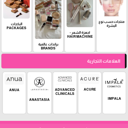
منتجات حسب نوع
البكجات
البشرة
PACKAGES
اجهزة الشعر -
HAIR MACHINE
براندات عالمية
BRANDS
العلامات التجارية
ACURE
ADVANCED
ANUA
CLINICALS
IMPALA
ANASTASIA