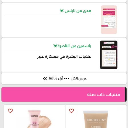
هدى من نابلس 💓
ياسمين من الناصرة💓
علاجات البشرة في مسكارة غيير
keyboard_double_arrow_left
more_horiz
عرض الكل
آراء زبائننا
منتجات ذات صلة
favorite_border
favorite_border