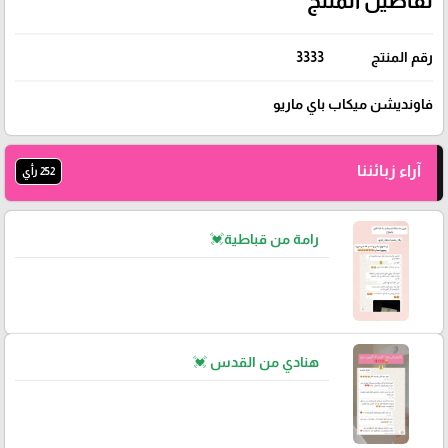
تفاصيل المنتج
رقم المنتج
3333
فاونديشن ميكاب باي ماريو
آراء زبائننا
252 رأي
رامة من قباطية💓
هنادي من القدس 💓