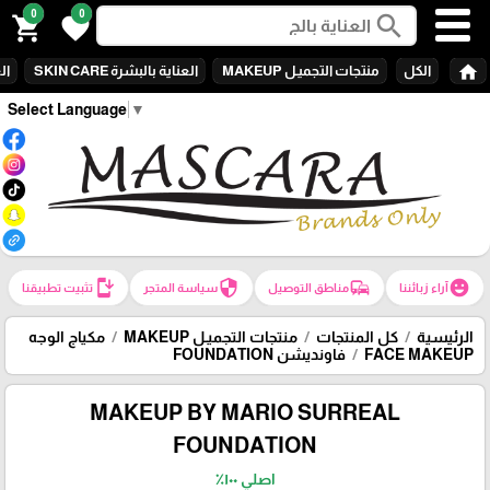
0
0
search
shopping_cart
favorite
home
الكل
منتجات التجميـل MAKEUP
العناية بالبشرة SKIN CARE
الع
Select Language
▼
install_mobile
security
commute
emoji_emotions
آراء زبائننا
مناطق التوصيل
سياسة المتجر
تثبيت تطبيقنا
الرئيسية
كل المنتجات
منتجات التجميـل MAKEUP
مكياج الوجه
FACE MAKEUP
فاونديشن FOUNDATION
MAKEUP BY MARIO SURREAL
FOUNDATION
اصلي ١٠٠٪؜