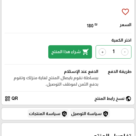
favorite_border
السعر
₪
180
اختر الكمية
shopping_cart
شراء هذا المنتج
+
-
طريقة الدفع
الدفع عند الإستلام
ببساطة نقوم بايصال المنتج لغاية منزلك وتقوم
بدفع الثمن لموظف التوصيل.
qr_code
public
نسخ رابط المنتج
QR
policy
policy
سياسة التوصيل
سياسة المنتجات