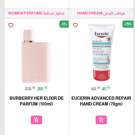
مرطب لليدين HAND CREAM
عطور نسائية WOMEN PERFUME
-5%
-25%
favorite_border
favorite_border
₪
₪
₪
₪
370
350
60
45
BURBERRY HER ELIXIR DE
EUCERIN ADVANCED REPAIR
PARFUM (100ml)
HAND CREAM (78gm)
add_shopping_cart
add_shopping_cart