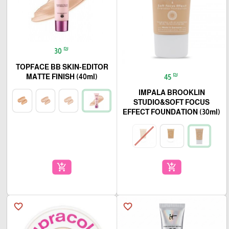
₪
30
TOPFACE BB SKIN-EDITOR
₪
MATTE FINISH (40ml)
45
IMPALA BROOKLIN
STUDIO&SOFT FOCUS
EFFECT FOUNDATION (30ml)
add_shopping_cart
add_shopping_cart
favorite_border
favorite_border