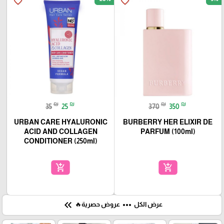
favorite_border
favorite_border
₪
₪
₪
₪
35
25
370
350
URBAN CARE HYALURONIC
BURBERRY HER ELIXIR DE
ACID AND COLLAGEN
PARFUM (100ml)
CONDITIONER (250ml)
add_shopping_cart
add_shopping_cart
keyboard_double_arrow_left
more_horiz
عرض الكل
عروض حصرية🔥