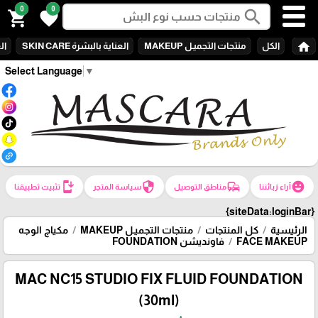
0
0
search
shopping_cart
favorite
home
الكل
منتجات التجميـل MAKEUP
العناية بالبشرة SKIN CARE
الع
Select Language
▼
install_mobile
security
commute
emoji_emotions
آراء زبائننا
مناطق التوصيل
سياسة المتجر
تثبيت تطبيقنا
{siteData:loginBar}
الرئيسية
كل المنتجات
منتجات التجميـل MAKEUP
مكياج الوجه
FACE MAKEUP
فاونديشن FOUNDATION
MAC NC15 STUDIO FIX FLUID FOUNDATION
(30ml)