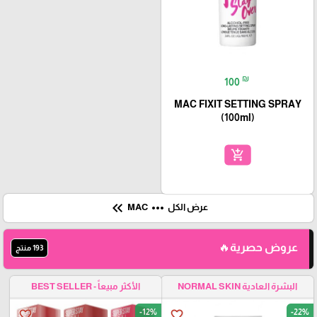
₪
100
MAC FIXIT SETTING SPRAY
(100ml)
add_shopping_cart
keyboard_double_arrow_left
more_horiz
عرض الكل
MAC
عروض حصرية🔥
193 منتج
البشرة العادية NORMAL SKIN
الأكثر مبيعاً - BEST SELLER
-12%
-22%
favorite_border
favorite_border