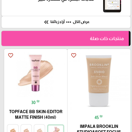
keyboard_double_arrow_left
more_horiz
عرض الكل
آراء زبائننا
منتجات ذات صلة
favorite_border
favorite_border
₪
30
TOPFACE BB SKIN-EDITOR
₪
MATTE FINISH (40ml)
45
IMPALA BROOKLIN