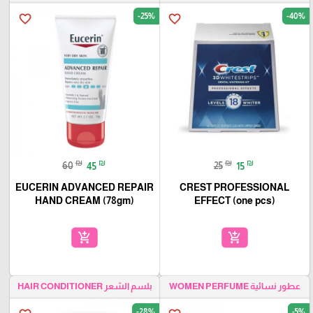
-25%
-40%
favorite_border
favorite_border
₪
₪
₪
₪
60
45
25
15
EUCERIN ADVANCED REPAIR
CREST PROFESSIONAL
HAND CREAM (78gm)
EFFECT (one pcs)
add_shopping_cart
add_shopping_cart
عطور نسائية WOMEN PERFUME
بلسم الشعر HAIR CONDITIONER
-28%
-5%