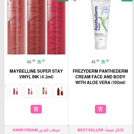
₪
₪
₪
₪
40
35
45
35
MAYBELLINE SUPER STAY
FREZYDERM PANTHEDERM
VINYL INK (4.2ml)
CREAM FACE AND BODY
WITH ALOE VERA (100ml)
add_shopping_cart
add_shopping_cart
الأكثر مبيعاً - BEST SELLER
مرطب لليدين HAND CREAM