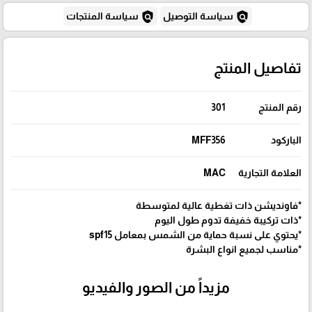
policy
policy
سياسة التوصيل
سياسة المنتجات
تفاصيل المنتج
رقم المنتج
301
الباركود
MFF356
العلامة التجارية
MAC
*فاونديشن ذات تغطية عالية لمتوسطة
*ذات تركيبة خفيفة تدوم طول اليوم
*يحتوي على نسبة حماية من الشمس بمعامل spf15
*مناسب لجميع انواع البشرة
مزيداً من الصور والفيديو