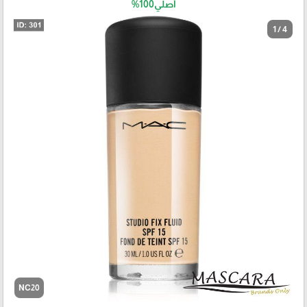
أصلي100%
1 / 4
NC20