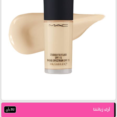
آراء زبائننا
252 رأي