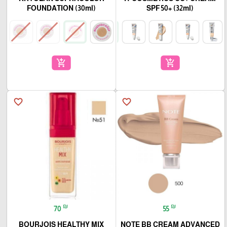
FOUNDATION (30ml)
SPF 50+ (32ml)
add_shopping_cart
add_shopping_cart
favorite_border
favorite_border
₪
₪
70
55
BOURJOIS HEALTHY MIX
NOTE BB CREAM ADVANCED