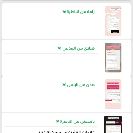
رامة من قباطية💓
هنادي من القدس 💓
هدى من نابلس 💓
ياسمين من الناصرة💓
علاجات البشرة في مسكارة غيير