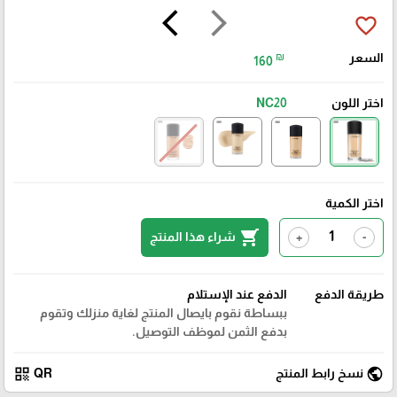
arrow_back_ios
arrow_forward_ios
favorite_border
السعر
₪
160
اختر اللون
NC20
اختر الكمية
shopping_cart
شراء هذا المنتج
+
-
طريقة الدفع
الدفع عند الإستلام
ببساطة نقوم بايصال المنتج لغاية منزلك وتقوم
بدفع الثمن لموظف التوصيل.
qr_code
public
نسخ رابط المنتج
QR