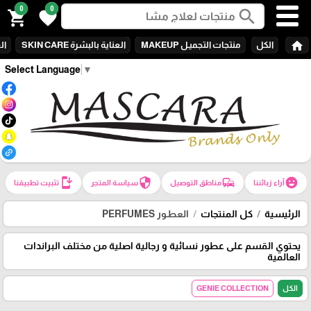
0
0
search
shopping_cart
favorite
home
الكل
منتجات التجميـل MAKEUP
العناية بالبشرة SKIN CARE
الع
Select Language
▼
install_mobile
security
commute
emoji_emotions
آراء زبائننا
مناطق التوصيل
سياسة المتجر
تثبيت تطبيقنا
الرئيسية
كل المنتجات
العطـور PERFUMES
يحتوي القسم على عطور نسائية و رجالية اصلية من مختلف البراندات
العالمية
الكل
GENIE COLLECTION