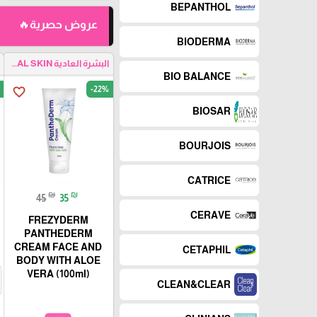
BEPANTHOL
عروض حصرية🔥
BIODERMA
البشرة العادية NORMAL SKIN
BIO BALANCE
-22%
favorite_border
BIOSAR
BOURJOIS
CATRICE
₪
₪
45
35
CERAVE
FREZYDERM
PANTHEDERM
CREAM FACE AND
CETAPHIL
BODY WITH ALOE
VERA (100ml)
CLEAN&CLEAR