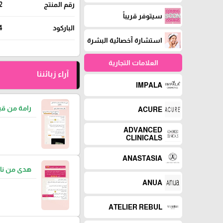
رقم المنتج
2
سيتوفر قريباً
الباركود
4
استشارة آخصائية البشرة
العلامات التجارية
آراء زبائننا
IMPALA
رامة من قب
ACURE
ADVANCED
CLINICALS
ANASTASIA
هدى من نا
ANUA
ATELIER REBUL