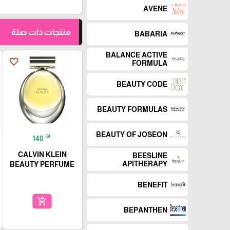
AVENE
منتجات ذات صلة
BABARIA
BALANCE ACTIVE
favorite_border
FORMULA
BEAUTY CODE
BEAUTY FORMULAS
BEAUTY OF JOSEON
₪
140
CALVIN KLEIN
BEESLINE
APITHERAPY
BEAUTY PERFUME
BENEFIT
add_shopping_cart
BEPANTHEN