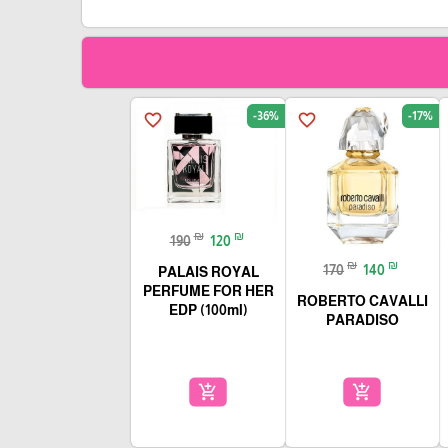
-36%
-17%
favorite_border
favorite_border
₪
₪
190
120
₪
₪
170
140
PALAIS ROYAL
PERFUME FOR HER
ROBERTO CAVALLI
EDP (100ml)
PARADISO
add_shopping_cart
add_shopping_cart