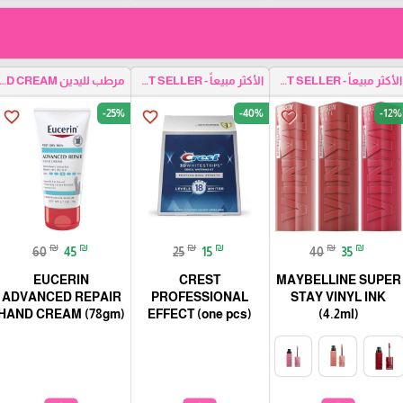
الأكثر مبيعاً - BEST SELLER
الأكثر مبيعاً - BEST SELLER
مرطب لليدين ND CREAM
-25%
-40%
-12%
favorite_border
favorite_border
favorite_border
₪
₪
₪
₪
₪
₪
60
45
25
15
40
35
EUCERIN
CREST
MAYBELLINE SUPER
ADVANCED REPAIR
PROFESSIONAL
STAY VINYL INK
HAND CREAM (78gm)
EFFECT (one pcs)
(4.2ml)