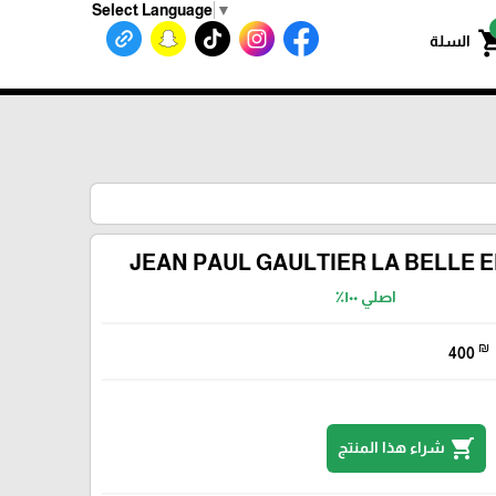
Select Language
▼
shoppin
السلة
JEAN PAUL GAULTIER LA BELLE ED
اصلي ١٠٠٪؜
₪
400
shopping_cart
شراء هذا المنتج