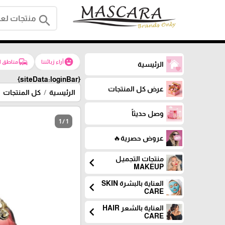
search
commute
emoji_emotions
آراء زبائننا
مناطق ا
الرئيسية
{siteData:loginBar}
عرض كل المنتجات
الرئيسية
كل المنتجات
وصل حديثاً
1 / 1
عروض حصرية🔥
منتجات التجميـل
chevron_left
MAKEUP
العناية بالبشرة SKIN
chevron_left
CARE
العناية بالشعر HAIR
chevron_left
CARE