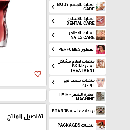
العناية بالجسم BODY
chevron_left
CARE
العناية بالأسنان
chevron_left
DENTAL CARE
العناية بالاظافر
chevron_left
NAILS CARE
chevron_left
العطـور PERFUMES
منتجات لعلاج مشاكل
chevron_left
البشرة SKIN
TREATMENT
favorite_border
منتجات حسب نوع
chevron_left
البشرة
اجهزة الشعر - HAIR
MACHINE
براندات عالمية BRANDS
تفاصيل المنتج
البكجات PACKAGES