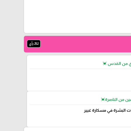
252 رأي
ي من القدس 💓
ن من الناصرة💓
ت البشرة في مسكارة غيير