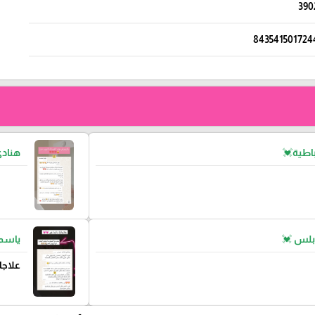
390
843541501724
اطية💓
هناد
بلس 💓
ياسمي
علاجا