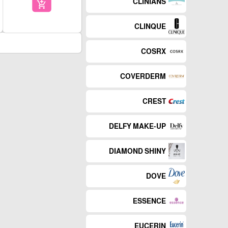
CLINIANS
add_shopping_cart
CLINQUE
COSRX
COVERDERM
CREST
DELFY MAKE-UP
DIAMOND SHINY
DOVE
ESSENCE
EUCERIN