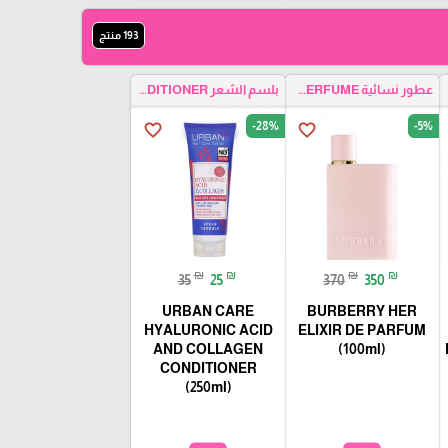
193 منتج
HA
عطور نسائية WOMEN PERFUME
بلسم الشعر HAIR CONDITIONER
-28%
-5%
favorite_border
favorite_border
₪
₪
₪
₪
35
25
370
350
URBAN CARE
BURBERRY HER
HYALURONIC ACID
ELIXIR DE PARFUM
AND COLLAGEN
(100ml)
CONDITIONER
(250ml)