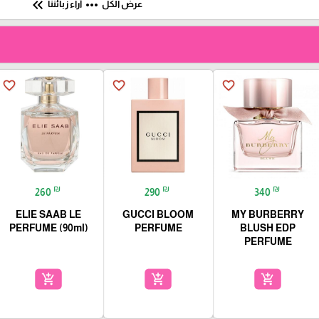
keyboard_double_arrow_left
more_horiz
عرض الكل
آراء زبائننا
favorite_border
favorite_border
favorite_border
₪
₪
₪
260
290
340
ELIE SAAB LE
GUCCI BLOOM
MY BURBERRY
PERFUME (90ml)
PERFUME
BLUSH EDP
PERFUME
add_shopping_cart
add_shopping_cart
add_shopping_cart