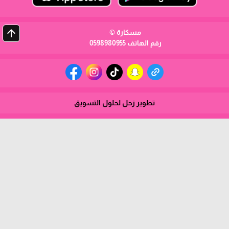
arrow_upward
مسكارة ©
رقم الهاتف 0598980955
تطوير زحل لحلول التسويق