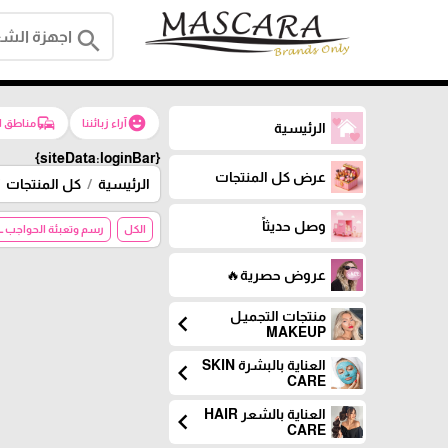
search
commute
emoji_emotions
آراء زبائننا
مناطق ا
الرئيسية
{siteData:loginBar}
عرض كل المنتجات
الرئيسية
كل المنتجات
وصل حديثاً
الكل
رسم وتعبئة الحواجب EYEBROW FILL
عروض حصرية🔥
منتجات التجميـل
chevron_left
MAKEUP
العناية بالبشرة SKIN
chevron_left
CARE
العناية بالشعر HAIR
chevron_left
CARE