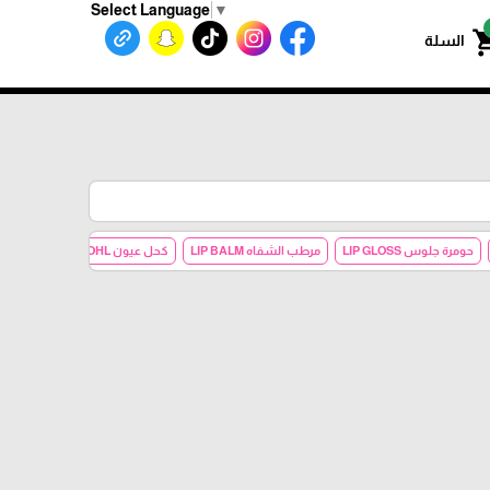
Select Language
▼
shoppin
السلة
حومرة جلوس LIP GLOSS
مرطب الشفاه LIP BALM
كحل عيون EYE KOHL
حومرة مات CK