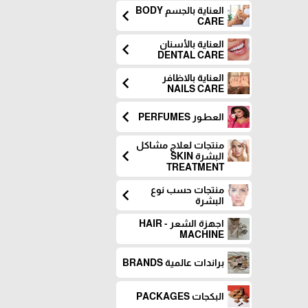
العناية بالجسم BODY
chevron_left
CARE
العناية بالأسنان
chevron_left
DENTAL CARE
العناية بالاظافر
chevron_left
NAILS CARE
chevron_left
العطـور PERFUMES
منتجات لعلاج مشاكل
chevron_left
البشرة SKIN
TREATMENT
منتجات حسب نوع
chevron_left
البشرة
اجهزة الشعر - HAIR
MACHINE
براندات عالمية BRANDS
البكجات PACKAGES