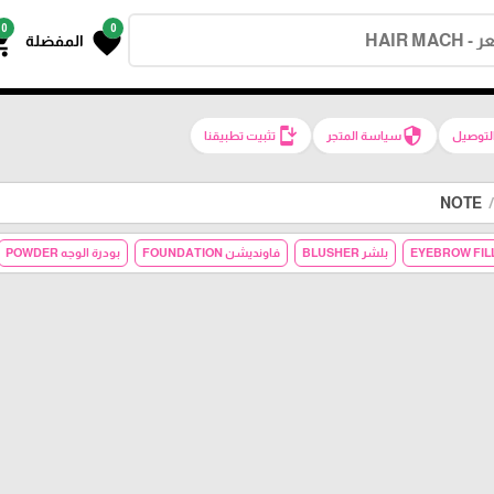
0
0
g_cart
favorite
المفضلة
install_mobile
security
لتوصيل
سياسة المتجر
تثبيت تطبيقنا
NOTE
بلشر BLUSHER
فاونديشن FOUNDATION
بودرة الوجه POWDER