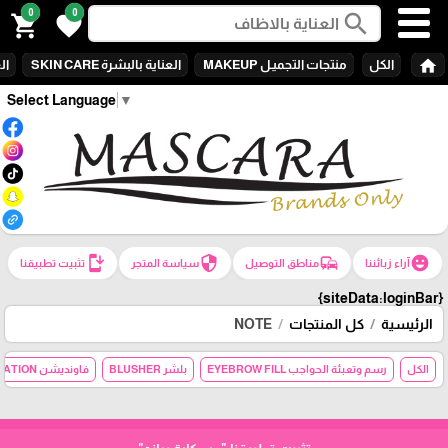
0
0
search
shopping_cart
favorite
home
الكل
منتجات التجميـل MAKEUP
العناية بالبشرة SKIN CARE
الع
Select Language
▼
install_mobile
security
commute
emoji_emotions
آراء زبائننا
مناطق التوصيل
سياسة المتجر
تثبيت تطبيقنا
{siteData:loginBar}
الرئيسية
كل المنتجات
NOTE
الكل
رسم وتعبئة الحواجب EYEBROW FILL
بلشر BLUSHER
فاونديشن FOUNDATION