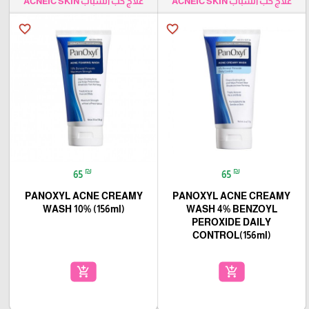
علاج حب الشباب ACNEIC SKIN
علاج حب الشباب ACNEIC SKIN
favorite_border
favorite_border
₪
₪
65
65
PANOXYL ACNE CREAMY
PANOXYL ACNE CREAMY
WASH 10% (156ml)
WASH 4% BENZOYL
PEROXIDE DAILY
CONTROL(156ml)
add_shopping_cart
add_shopping_cart