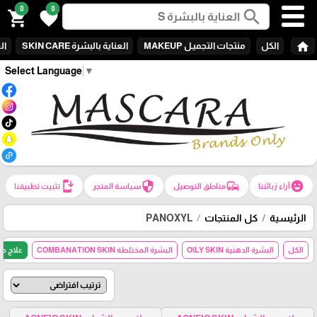
0
0
search
shopping_cart
favorite
home
الكل
منتجات التجميـل MAKEUP
العناية بالبشرة SKIN CARE
الع
Select Language
▼
install_mobile
security
commute
emoji_emotions
آراء زبائننا
مناطق التوصيل
سياسة المتجر
تثبيت تطبيقنا
الرئيسية
كل المنتجات
PANOXYL
الكل
البشرة الدهنية OILY SKIN
البشرة المختلطة COMBANATION SKIN
علاج حب الش