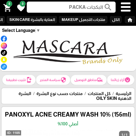
0
0
search
shopping_cart
favorite
home
الكل
منتجات التجميـل MAKEUP
العناية بالبشرة SKIN CARE
الع
Select Language
▼
install_mobile
security
commute
emoji_emotions
آراء زبائننا
مناطق التوصيل
سياسة المتجر
تثبيت تطبيقنا
الرئيسية
كل المنتجات
منتجات حسب نوع البشرة
البشرة
الدهنية OILY SKIN
PANOXYL ACNE CREAMY WASH 10% (156ml)
أصلي 100%
1 / 1