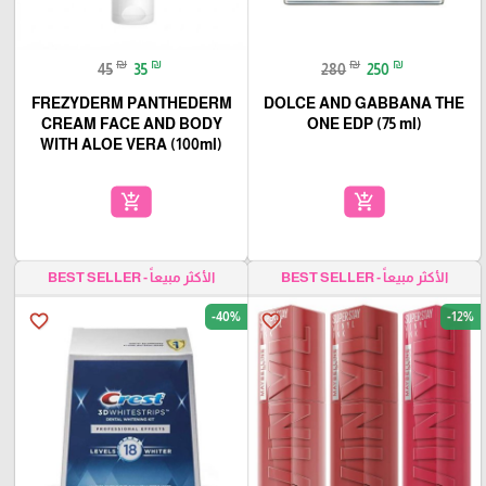
₪
₪
₪
₪
45
35
280
250
FREZYDERM PANTHEDERM
DOLCE AND GABBANA THE
CREAM FACE AND BODY
ONE EDP (75 ml)
WITH ALOE VERA (100ml)
add_shopping_cart
add_shopping_cart
الأكثر مبيعاً - BEST SELLER
الأكثر مبيعاً - BEST SELLER
-40%
-12%
favorite_border
favorite_border