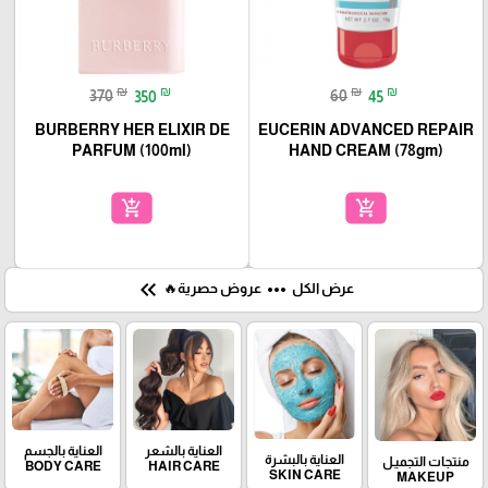
₪
₪
₪
₪
370
350
60
45
BURBERRY HER ELIXIR DE
EUCERIN ADVANCED REPAIR
PARFUM (100ml)
HAND CREAM (78gm)
add_shopping_cart
add_shopping_cart
keyboard_double_arrow_left
more_horiz
عرض الكل
عروض حصرية🔥
العناية بالشعر
العناية بالجسم
العناية بالبشرة
منتجات التجميـل
BODY CARE
HAIR CARE
SKIN CARE
MAKEUP