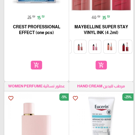
₪
₪
₪
₪
25
15
40
35
CREST PROFESSIONAL
MAYBELLINE SUPER STAY
EFFECT (one pcs)
VINYL INK (4.2ml)
add_shopping_cart
add_shopping_cart
مرطب لليدين HAND CREAM
عطور نسائية WOMEN PERFUME
-5%
-25%
favorite_border
favorite_border