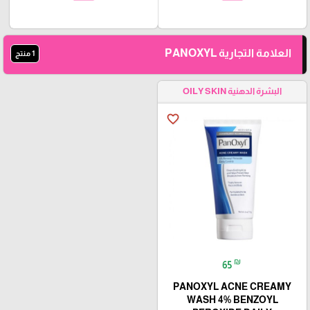
العلامة التجارية PANOXYL
1 منتج
البشرة الدهنية OILY SKIN
favorite_border
₪
65
PANOXYL ACNE CREAMY
WASH 4% BENZOYL