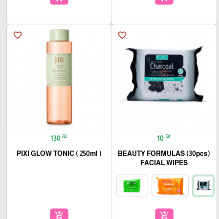
favorite_border
favorite_border
₪
₪
130
10
PIXI GLOW TONIC ( 250ml )
(30pcs) BEAUTY FORMULAS
FACIAL WIPES
add_shopping_cart
add_shopping_cart