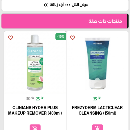
keyboard_double_arrow_left
more_horiz
عرض الكل
آراء زبائننا
منتجات ذات صلة
-16%
favorite_border
favorite_border
₪
₪
₪
30
25
35
CLINIANS HYDRA PLUS
FREZYDERM LACTICLEAR
MAKEUP REMOVER (400ml)
CLEANSING (150ml)
add_shopping_cart
add_shopping_cart