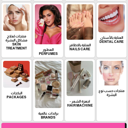
منتجات لعلاج
العناية بالأسنان
مشاكل البشرة
DENTAL CARE
SKIN
العناية بالاظافر
TREATMENT
NAILS CARE
العطـور
PERFUMES
منتجات حسب نوع
البكجات
البشرة
PACKAGES
اجهزة الشعر -
HAIR MACHINE
براندات عالمية
BRANDS