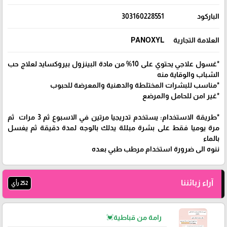
الباركود
303160228551
العلامة التجارية
PANOXYL
*غسول علاجي يحتوي على 10% من مادة البينزول بيروكسايد لعلاج حب
الشباب والوقاية منه
*مناسب للبشرات المختلطة والدهنية والمعرضة للحبوب
*غير امن للحامل والمرضع
*طريقة الاستخدام: يستخدم تدريجيا مرتين في الاسبوع ثم 3 مرات ثم
مرة يوميا فقط على بشرة مبللة يدلك بالوجه لمدة دقيقة ثم يغسل
بالماء
ننوه الى ضرورة استخدام مرطب طبي بعده
آراء زبائننا
252 رأي
رامة من قباطية💓