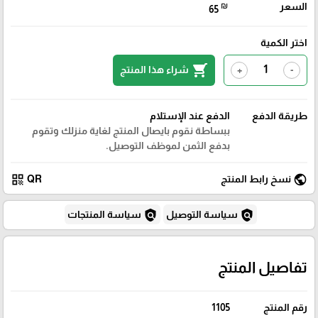
السعر
₪
65
اختر الكمية
shopping_cart
شراء هذا المنتج
+
-
طريقة الدفع
الدفع عند الإستلام
ببساطة نقوم بايصال المنتج لغاية منزلك وتقوم
بدفع الثمن لموظف التوصيل.
qr_code
public
نسخ رابط المنتج
QR
policy
policy
سياسة التوصيل
سياسة المنتجات
تفاصيل المنتج
رقم المنتج
1105