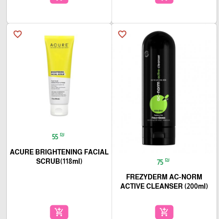
favorite_border
favorite_border
₪
55
ACURE BRIGHTENING FACIAL
₪
SCRUB(118ml)
75
FREZYDERM AC-NORM
ACTIVE CLEANSER (200ml)
add_shopping_cart
add_shopping_cart