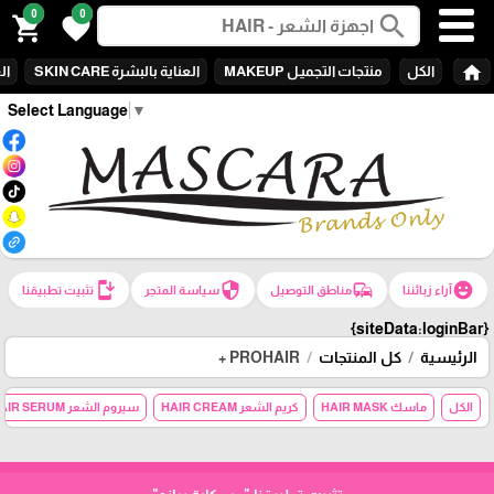
0
0
search
shopping_cart
favorite
home
الكل
منتجات التجميـل MAKEUP
العناية بالبشرة SKIN CARE
الع
Select Language
▼
install_mobile
security
commute
emoji_emotions
آراء زبائننا
مناطق التوصيل
سياسة المتجر
تثبيت تطبيقنا
{siteData:loginBar}
الرئيسية
كل المنتجات
PROHAIR +
الكل
ماسك HAIR MASK
كريم الشعر HAIR CREAM
سيروم الشعر HAIR SERUM