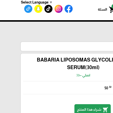
Select Language
▼
shoppin
السلة
BABARIA LIPOSOMAS GLYCOLI
SERUM(30ml)
اصلي ١٠٠٪؜
₪
50
shopping_cart
شراء هذا المنتج