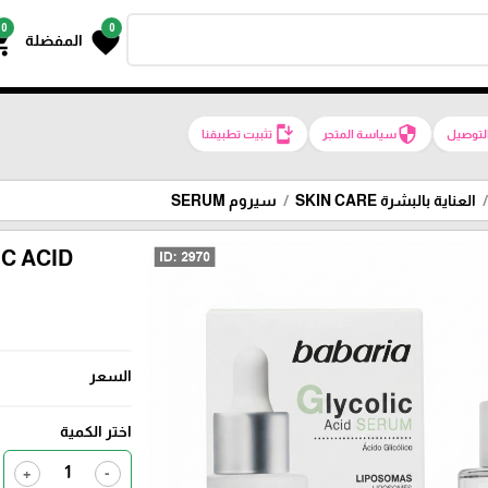
0
0
g_cart
favorite
المفضلة
install_mobile
security
لتوصيل
سياسة المتجر
تثبيت تطبيقنا
العناية بالبشرة SKIN CARE
سيروم SERUM
C ACID
السعر
اختر الكمية
+
-