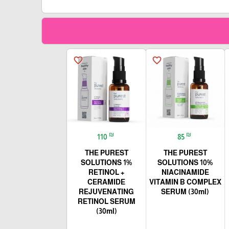
favorite_border
favorite_border
₪
₪
110
85
THE PUREST
THE PUREST
SOLUTIONS 1%
SOLUTIONS 10%
RETINOL +
NIACINAMIDE
CERAMIDE
VITAMIN B COMPLEX
REJUVENATING
SERUM (30ml)
RETINOL SERUM
(30ml)