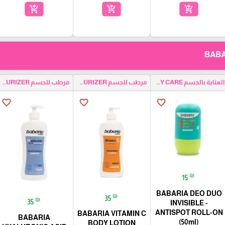
add_shopping_cart
add_shopping_cart
add_shopping_cart
العناية بالجسم BODY CARE
مرطب للجسم BODY MOISTURIZER
مرطب للجسم BODY MOISTURIZER
favorite_border
favorite_border
favorite_border
₪
15
BABARIA DEO DUO
₪
35
₪
35
INVISIBLE -
ANTISPOT ROLL-ON
BABARIA VITAMIN C
BABARIA
(50ml)
BODY LOTION