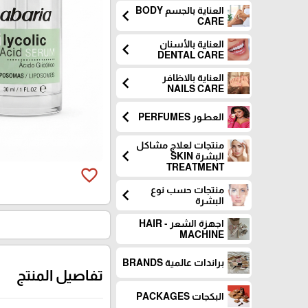
العناية بالجسم BODY
chevron_left
CARE
العناية بالأسنان
chevron_left
DENTAL CARE
العناية بالاظافر
chevron_left
NAILS CARE
chevron_left
العطـور PERFUMES
منتجات لعلاج مشاكل
chevron_left
البشرة SKIN
TREATMENT
favorite_border
منتجات حسب نوع
chevron_left
البشرة
اجهزة الشعر - HAIR
MACHINE
براندات عالمية BRANDS
تفاصيل المنتج
البكجات PACKAGES