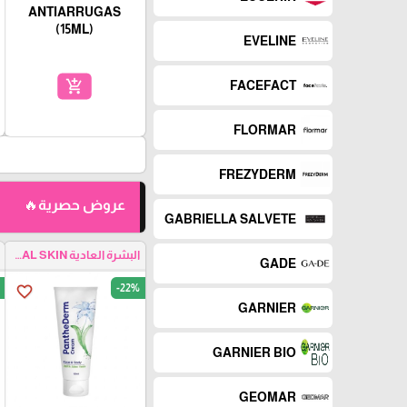
ANTIARRUGAS
(15ML)
EVELINE
add_shopping_cart
FACEFACT
FLORMAR
FREZYDERM
عروض حصرية🔥
GABRIELLA SALVETE
البشرة العادية NORMAL SKIN
GADE
-22%
favorite_border
GARNIER
GARNIER BIO
GEOMAR