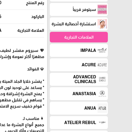
رقم المنتج
0
سيتوفر قريباً
الباركود
6
استشارة آخصائية البشرة
العلامة التجارية
A
العلامات التجارية
💖 سيروم مقشر لطيف بح
IMPALA
مظهرًا أكثر نعومة وإشراق
ACURE
💎 الفوائد
ADVANCED
* يقشر خلايا الجلد الميتة
CLINICALS
* يساعد على توحيد لون 
* يمنح البشرة إشراقة وحي
ANASTASIA
* يساهم في تقليل مظهر ال
* قوام خفيف سريع الامت
ANUA
👩 مناسب لـ
ATELIER REBUL
جميع أنواع البشرة ما عد
التصبغات وآثار الحبوب.