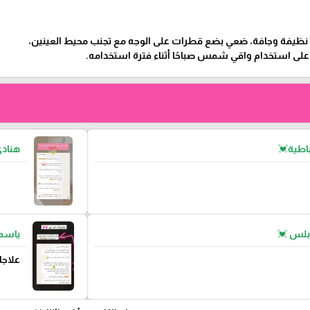
 نظيفة وجافة، ضعي بضع قطرات على الوجه مع تجنب محيط العينين،
على استخدام واقي شمس صباحًا أثناء فترة استخدامه.
اطية💓
هناد
بلس 💓
ياسمي
علاجا