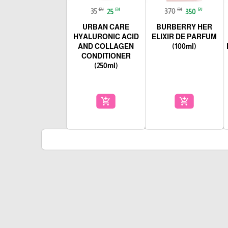
₪
₪
₪
₪
35
25
370
350
URBAN CARE
BURBERRY HER
HYALURONIC ACID
ELIXIR DE PARFUM
AND COLLAGEN
(100ml)
CONDITIONER
(250ml)
add_shopping_cart
add_shopping_cart