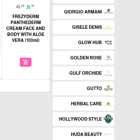
₪
₪
45
35
GIORGIO ARMANI
FREZYDERM
PANTHEDERM
GISELE DENIS
CREAM FACE AND
BODY WITH ALOE
VERA (100ml)
GLOW HUB
GOLDEN ROSE
add_shopping_cart
GULF ORCHIDE
GUTTO
HERBAL CARE
HOLLYWOOD STYLE
HUDA BEAUTY