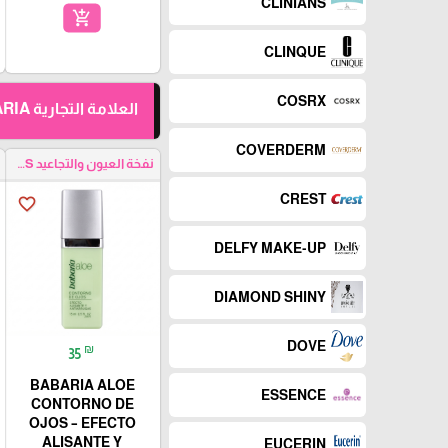
CLINIANS
add_shopping_cart
CLINQUE
COSRX
العلامة التجارية BABARIA
COVERDERM
نفخة العيون والتجاعيد EYE PUFFNESS& WRINKLES
CREST
favorite_border
DELFY MAKE-UP
DIAMOND SHINY
DOVE
₪
35
BABARIA ALOE
ESSENCE
CONTORNO DE
OJOS – EFECTO
ALISANTE Y
EUCERIN