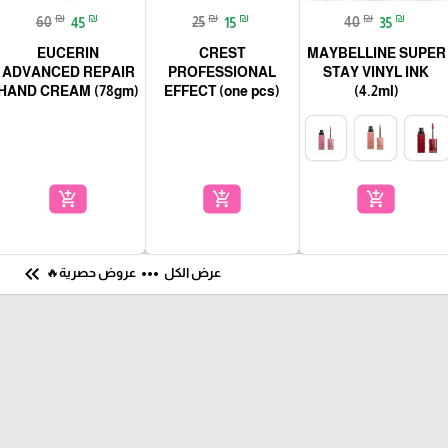
₪
₪
₪
₪
₪
₪
60
45
25
15
40
35
EUCERIN
CREST
MAYBELLINE SUPER
ADVANCED REPAIR
PROFESSIONAL
STAY VINYL INK
HAND CREAM (78gm)
EFFECT (one pcs)
(4.2ml)
add_shopping_cart
add_shopping_cart
add_shopping_cart
keyboard_double_arrow_left
more_horiz
عرض الكل
عروض حصرية🔥