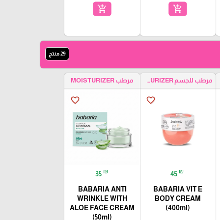
add_shopping_cart
add_shopping_cart
29 منتج
مرطب للجسم BODY MOISTURIZER
مرطب MOISTURIZER
favorite_border
favorite_border
₪
₪
35
45
BABARIA ANTI
BABARIA VIT E
WRINKLE WITH
BODY CREAM
ALOE FACE CREAM
(400ml)
(50ml)