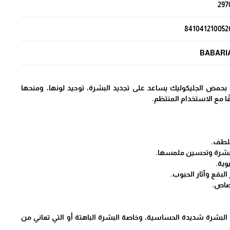
297
841041210052
BABARI
مض الجليكوليك يساعد على تجديد البشرة، توحيد لونها، ومنحها
ًا مع الاستخدام المنتظم.
 بلطف.
البشرة وتحسين ملمسها.
وية.
بقع وآثار الحبوب.
صاص.
ا البشرة شديدة الحساسية، وخاصة البشرة الباهتة أو التي تعاني من