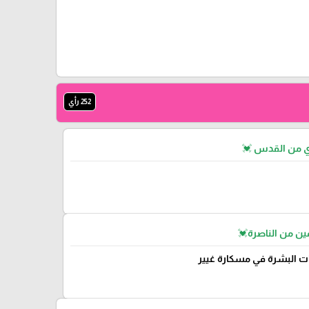
252 رأي
ي من القدس 💓
ن من الناصرة💓
ت البشرة في مسكارة غيير