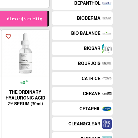
BEPANTHOL
BIODERMA
منتجات ذات صلة
BIO BALANCE
favorite_border
BIOSAR
BOURJOIS
CATRICE
₪
60
THE ORDINARY
CERAVE
HYALURONIC ACID
2% SERUM (30ml)
CETAPHIL
CLEAN&CLEAR