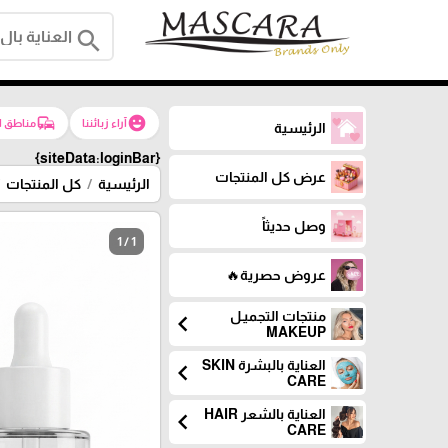
search
commute
emoji_emotions
آراء زبائننا
مناطق ا
الرئيسية
{siteData:loginBar}
عرض كل المنتجات
الرئيسية
كل المنتجات
وصل حديثاً
1 / 1
عروض حصرية🔥
منتجات التجميـل
chevron_left
MAKEUP
العناية بالبشرة SKIN
chevron_left
CARE
العناية بالشعر HAIR
chevron_left
CARE