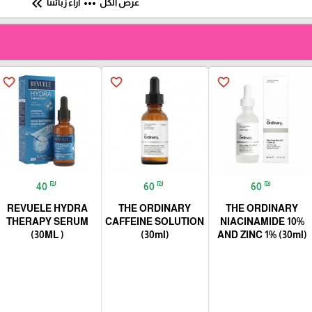
keyboard_double_arrow_left
more_horiz
عرض الكل
آراء زبائننا
favorite_border
favorite_border
favorite_border
₪
₪
₪
40
60
60
REVUELE HYDRA
THE ORDINARY
THE ORDINARY
THERAPY SERUM
CAFFEINE SOLUTION
NIACINAMIDE 10%
(30ML )
(30ml)
AND ZINC 1% (30ml)