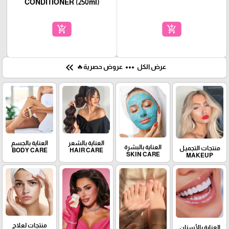
CONDITIONER (250ml)
add_shopping_cart
add_shopping_cart
keyboard_double_arrow_left
more_horiz
عرض الكل
عروض حصرية🔥
العناية بالشعر
العناية بالجسم
العناية بالبشرة
منتجات التجميـل
BODY CARE
HAIR CARE
SKIN CARE
MAKEUP
منتجات لعلاج
العناية بالأسنان