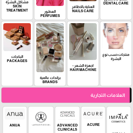
مشاكل البشرة
DENTAL CARE
SKIN
العناية بالاظافر
TREATMENT
NAILS CARE
العطـور
PERFUMES
منتجات حسب نوع
البكجات
البشرة
PACKAGES
اجهزة الشعر -
HAIR MACHINE
براندات عالمية
BRANDS
العلامات التجارية
ACURE
ADVANCED
ANUA
CLINICALS