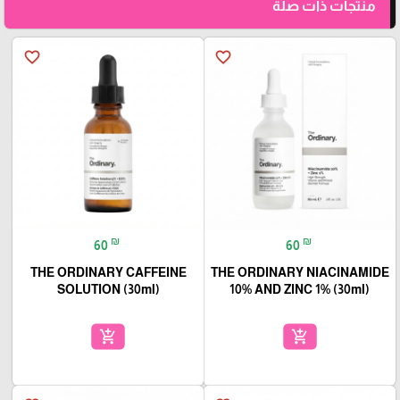
منتجات ذات صلة
favorite_border
favorite_border
₪
₪
60
60
THE ORDINARY CAFFEINE
THE ORDINARY NIACINAMIDE
SOLUTION (30ml)
10% AND ZINC 1% (30ml)
add_shopping_cart
add_shopping_cart