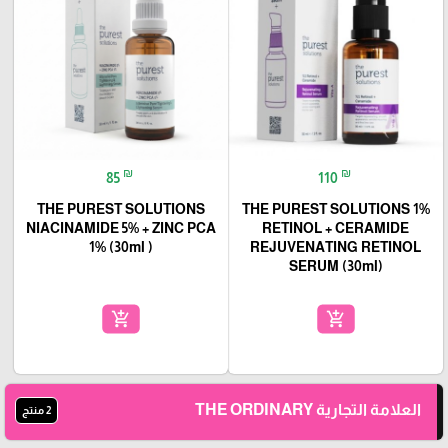
₪
₪
85
110
THE PUREST SOLUTIONS
THE PUREST SOLUTIONS 1%
NIACINAMIDE 5% + ZINC PCA
RETINOL + CERAMIDE
1% (30ml )
REJUVENATING RETINOL
SERUM (30ml)
add_shopping_cart
add_shopping_cart
العلامة التجارية THE ORDINARY
2 منتج