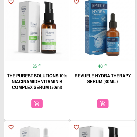
favorite_border
favorite_border
₪
₪
85
40
THE PUREST SOLUTIONS 10%
REVUELE HYDRA THERAPY
NIACINAMIDE VITAMIN B
SERUM (30ML )
COMPLEX SERUM (30ml)
add_shopping_cart
add_shopping_cart
favorite_border
favorite_border