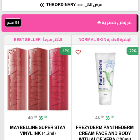
keyboard_double_arrow_left
more_horiz
عرض الكل
THE ORDINARY
عروض حصرية🔥
193 منتج
البشرة العادية NORMAL SKIN
الأكثر مبيعاً - BEST SELLER
-12%
-22%
favorite_border
favorite_border
₪
₪
₪
₪
40
35
45
35
MAYBELLINE SUPER STAY
FREZYDERM PANTHEDERM
VINYL INK (4.2ml)
CREAM FACE AND BODY
WITH ALOE VERA (100ml)