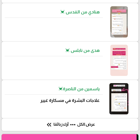
هنادي من القدس 💓
هدى من نابلس 💓
ياسمين من الناصرة💓
علاجات البشرة في مسكارة غيير
keyboard_double_arrow_left
more_horiz
عرض الكل
آراء زبائننا