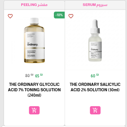
سيروم SERUM
مقشر PEELING
-18%
favorite_border
favorite_border
₪
₪
₪
80
65
60
THE ORDINARY GLYCOLIC
THE ORDINARY SALICYLIC
ACID 7% TONING SOLUTION
ACID 2% SOLUTION (30ml)
(240ml)
add_shopping_cart
add_shopping_cart