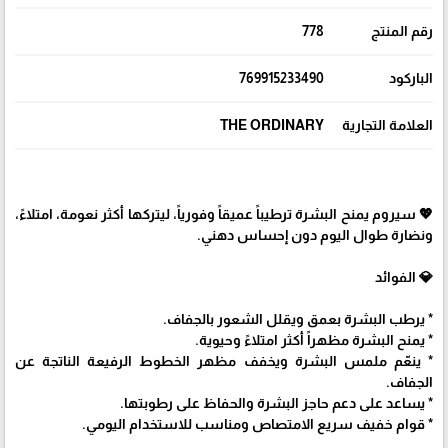
رقم المنتج
778
الباركود
769915233490
العلامة التجارية
THE ORDINARY
💖 سيروم يمنح البشرة ترطيباً عميقاً وفورياً، ليتركها أكثر نعومة، امتلاءً،
ونضارة طوال اليوم دون إحساس دهني.
💎 الفوائد
* يرطب البشرة بعمق ويقلل الشعور بالجفاف.
* يمنح البشرة مظهراً أكثر امتلاءً وحيوية.
* ينعّم ملمس البشرة ويخفف مظهر الخطوط الرفيعة الناتجة عن
الجفاف.
* يساعد على دعم حاجز البشرة والحفاظ على رطوبتها.
* قوام خفيف سريع الامتصاص ومناسب للاستخدام اليومي.