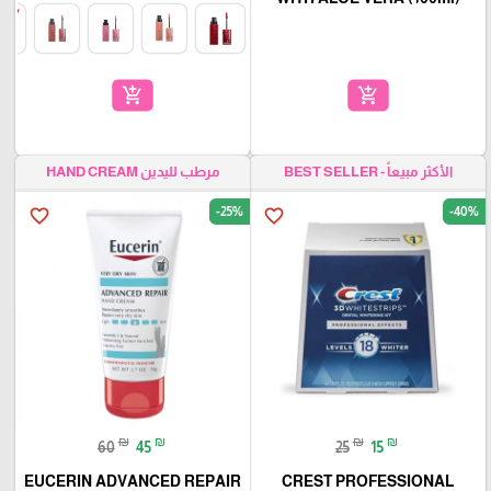
add_shopping_cart
add_shopping_cart
الأكثر مبيعاً - BEST SELLER
مرطب لليدين HAND CREAM
-25%
-40%
favorite_border
favorite_border
₪
₪
₪
₪
60
45
25
15
EUCERIN ADVANCED REPAIR
CREST PROFESSIONAL