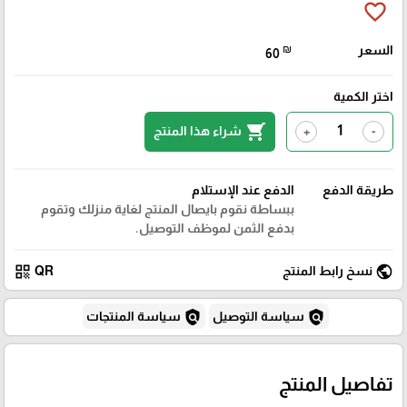
favorite_border
السعر
₪
60
اختر الكمية
shopping_cart
شراء هذا المنتج
+
-
طريقة الدفع
الدفع عند الإستلام
ببساطة نقوم بايصال المنتج لغاية منزلك وتقوم
بدفع الثمن لموظف التوصيل.
qr_code
public
نسخ رابط المنتج
QR
policy
policy
سياسة التوصيل
سياسة المنتجات
تفاصيل المنتج