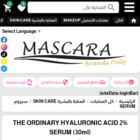
0
0
search
shopping_cart
favorite
home
الكل
منتجات التجميـل MAKEUP
العناية بالبشرة SKIN CARE
الع
Select Language
▼
install_mobile
security
commute
emoji_emotions
آراء زبائننا
مناطق التوصيل
سياسة المتجر
تثبيت تطبيقنا
{siteData:loginBar}
الرئيسية
كل المنتجات
العناية بالبشرة SKIN CARE
سيروم
SERUM
THE ORDINARY HYALURONIC ACID 2%
SERUM (30ml)