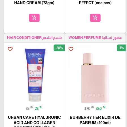
HAND CREAM (78gm)
EFFECT (one pcs)
add_shopping_cart
add_shopping_cart
عطور نسائية WOMEN PERFUME
بلسم الشعر HAIR CONDITIONER
-28%
-5%
favorite_border
favorite_border
₪
₪
₪
₪
35
25
370
350
URBAN CARE HYALURONIC
BURBERRY HER ELIXIR DE
ACID AND COLLAGEN
PARFUM (100ml)