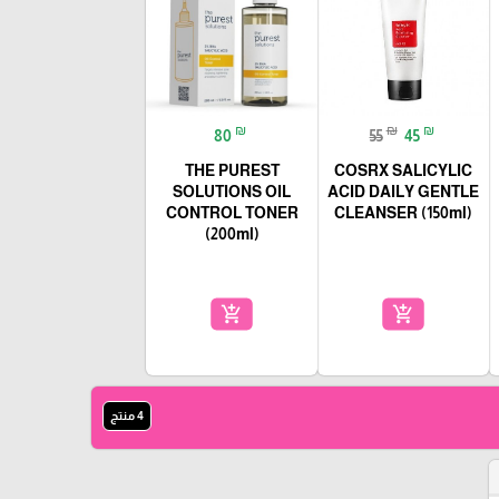
₪
₪
₪
80
55
45
THE PUREST
COSRX SALICYLIC
SOLUTIONS OIL
ACID DAILY GENTLE
CONTROL TONER
CLEANSER (150ml)
(200ml)
add_shopping_cart
add_shopping_cart
4 منتج