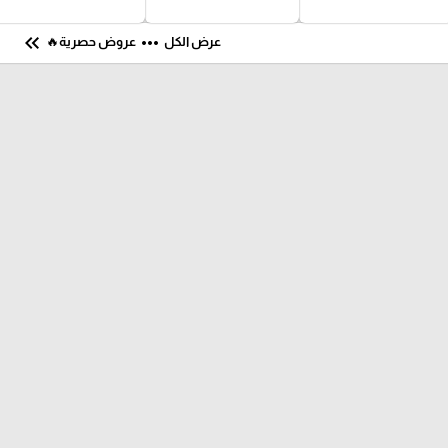
keyboard_double_arrow_left
more_horiz
عرض الكل
عروض حصرية🔥