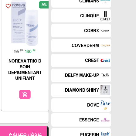
CLINIANS
-9%
favorite_border
CLINQUE
COSRX
COVERDERM
₪
₪
155
140
CREST
NOREVA TRIO D
SOIN
DEPIGMENTANT
DELFY MAKE-UP
UNIFIANT
DIAMOND SHINY
add_shopping_cart
DOVE
ESSENCE
عروض حصرية🔥
EUCERIN