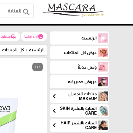
search
commute
emoji_emotions
آراء زبائننا
مناطق ا
الرئيسية
الرئيسية
كل المنتجات
عرض كل المنتجات
وصل حديثاً
1 / 1
عروض حصرية🔥
منتجات التجميـل
chevron_left
MAKEUP
العناية بالبشرة SKIN
chevron_left
CARE
العناية بالشعر HAIR
chevron_left
CARE