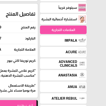
سيتوفر قريباً
تفاصيل المنتج
استشارة آخصائية البشرة
رقم المنتج
9
العلامات التجارية
الباركود
7
IMPALA
العلامة التجارية
A
ACURE
كريم نوريفا اكتي بيور
ADVANCED
CLINICALS
*كريم علاجي للبشرة يعمل
ANASTASIA
*مناسب للبشرة الدهنية 
*طريقة الاستعمال
ANUA
مرة يوميا مساء على بشر
ATELIER REBUL