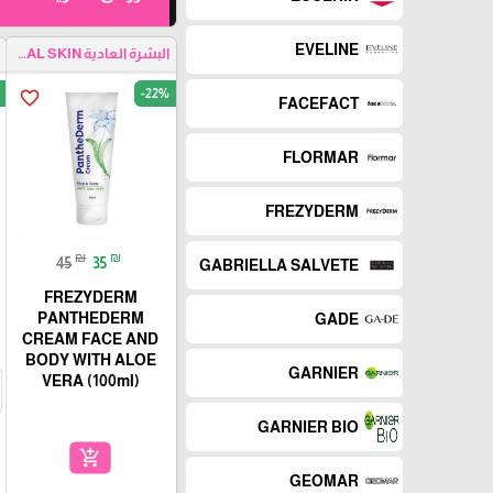
EVELINE
البشرة العادية NORMAL SKIN
-22%
favorite_border
FACEFACT
FLORMAR
FREZYDERM
₪
₪
45
35
GABRIELLA SALVETE
FREZYDERM
PANTHEDERM
GADE
CREAM FACE AND
BODY WITH ALOE
GARNIER
VERA (100ml)
GARNIER BIO
add_shopping_cart
GEOMAR