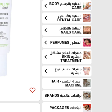
العناية بالجسم BODY
chevron_left
CARE
العناية بالأسنان
chevron_left
DENTAL CARE
العناية بالاظافر
chevron_left
NAILS CARE
chevron_left
العطـور PERFUMES
منتجات لعلاج مشاكل
chevron_left
البشرة SKIN
TREATMENT
منتجات حسب نوع
chevron_left
البشرة
اجهزة الشعر - HAIR
MACHINE
favorite_border
براندات عالمية BRANDS
البكجات PACKAGES