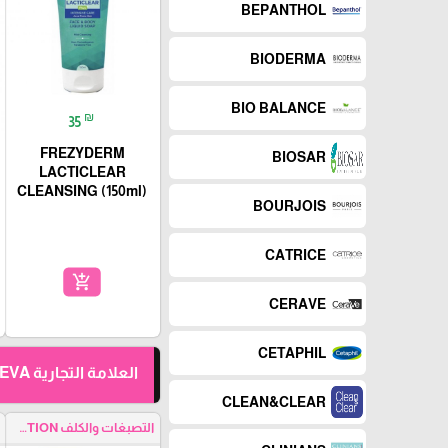
BEPANTHOL
BIODERMA
BIO BALANCE
₪
35
FREZYDERM
BIOSAR
LACTICLEAR
CLEANSING (150ml)
BOURJOIS
CATRICE
add_shopping_cart
CERAVE
CETAPHIL
العلامة التجارية NOREVA
CLEAN&CLEAR
التصبغات والكلف HYPERPEGMENTATION