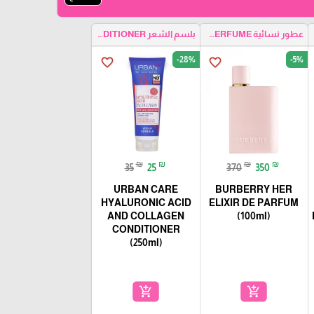
HA
عطور نسائية WOMEN PERFUME
بلسم الشعر HAIR CONDITIONER
-28%
-5%
favorite_border
favorite_border
₪
₪
₪
₪
35
25
370
350
URBAN CARE
BURBERRY HER
HYALURONIC ACID
ELIXIR DE PARFUM
AND COLLAGEN
(100ml)
CONDITIONER
(250ml)
add_shopping_cart
add_shopping_cart