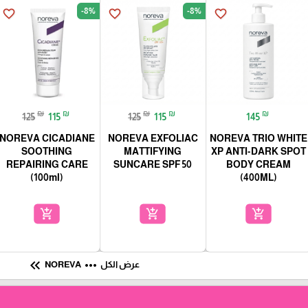
-8%
-8%
favorite_border
favorite_border
favorite_border
₪
₪
₪
₪
₪
125
115
125
115
145
NOREVA CICADIANE
NOREVA EXFOLIAC
NOREVA TRIO WHITE
SOOTHING
MATTIFYING
XP ANTI-DARK SPOT
REPAIRING CARE
SUNCARE SPF 50
BODY CREAM
(100ml)
(400ML)
add_shopping_cart
add_shopping_cart
add_shopping_cart
keyboard_double_arrow_left
more_horiz
عرض الكل
NOREVA