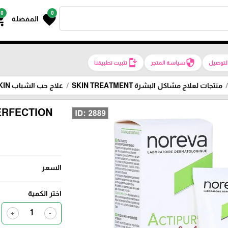
0
0
g_cart
favorite
المفضلة
install_mobile
security
لتوصيل
سياسة المتجر
تثبيت تطبيقنا
منتجات لعلاج مشاكل البشرة SKIN TREATMENT
علاج حب الشباب ACNEIC SKIN
PERFECTION
السعر
اختر الكمية
+
-