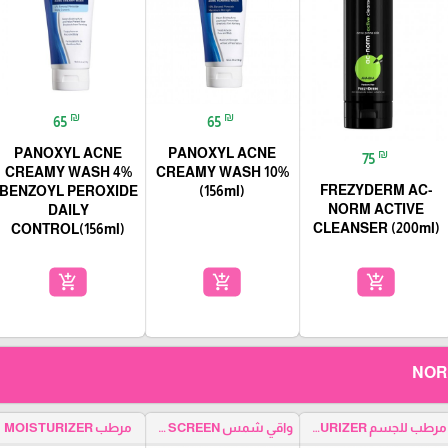
₪
₪
65
65
PANOXYL ACNE
PANOXYL ACNE
₪
75
CREAMY WASH 4%
CREAMY WASH 10%
FREZYDERM AC-
BENZOYL PEROXIDE
(156ml)
NORM ACTIVE
DAILY
CLEANSER (200ml)
CONTROL(156ml)
add_shopping_cart
add_shopping_cart
add_shopping_cart
مرطب للجسم BODY MOISTURIZER
واقي شمس SUN SCREEN
مرطب MOISTURIZER