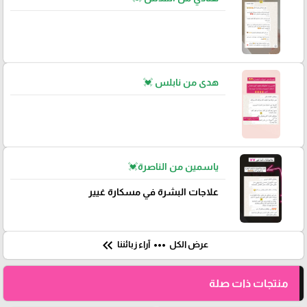
هدى من نابلس 💓
ياسمين من الناصرة💓
علاجات البشرة في مسكارة غيير
keyboard_double_arrow_left
more_horiz
عرض الكل
آراء زبائننا
منتجات ذات صلة