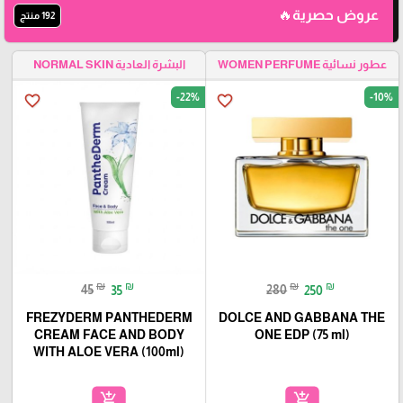
عروض حصرية🔥
192 منتج
عطور نسائية WOMEN PERFUME
البشرة العادية NORMAL SKIN
-22%
-10%
favorite_border
favorite_border
₪
₪
₪
₪
45
35
280
250
FREZYDERM PANTHEDERM
DOLCE AND GABBANA THE
CREAM FACE AND BODY
ONE EDP (75 ml)
WITH ALOE VERA (100ml)
add_shopping_cart
add_shopping_cart