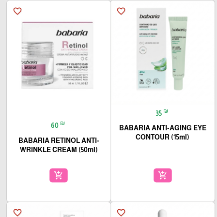
favorite_border
favorite_border
₪
35
₪
60
BABARIA ANTI-AGING EYE
CONTOUR (15ml)
BABARIA RETINOL ANTI-
WRINKLE CREAM (50ml)
add_shopping_cart
add_shopping_cart
favorite_border
favorite_border