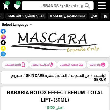
0
0
search
shopping_cart
favorite
home
الكل
منتجات التجميـل MAKEUP
العناية بالبشرة SKIN CARE
الع
Select Language
▼
install_mobile
security
commute
emoji_emotions
آراء زبائننا
مناطق التوصيل
سياسة المتجر
تثبيت تطبيقنا
الرئيسية
كل المنتجات
العناية بالبشرة SKIN CARE
سيروم
SERUM
BABARIA BOTOX EFFECT SERUM -TOTAL
LIFT- (30ML)
اصلي 100%