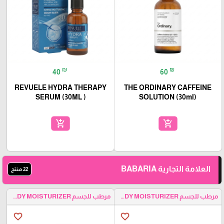
₪
₪
40
60
REVUELE HYDRA THERAPY
THE ORDINARY CAFFEINE
SERUM (30ML )
SOLUTION (30ml)
add_shopping_cart
add_shopping_cart
العلامة التجارية BABARIA
22 منتج
مرطب للجسم BODY MOISTURIZER
مرطب للجسم BODY MOISTURIZER
favorite_border
favorite_border