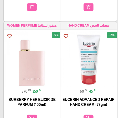
add_shopping_cart
add_shopping_cart
مرطب لليدين HAND CREAM
عطور نسائية WOMEN PERFUME
-5%
-25%
favorite_border
favorite_border
₪
₪
₪
₪
370
350
60
45
BURBERRY HER ELIXIR DE
EUCERIN ADVANCED REPAIR
PARFUM (100ml)
HAND CREAM (78gm)