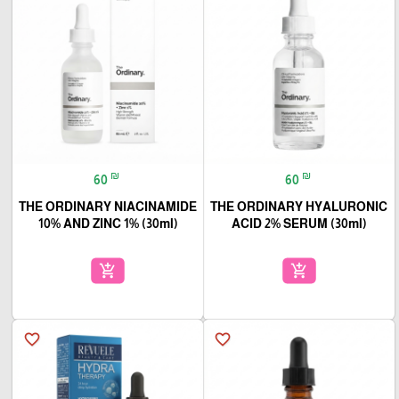
₪
₪
60
60
THE ORDINARY NIACINAMIDE
THE ORDINARY HYALURONIC
10% AND ZINC 1% (30ml)
ACID 2% SERUM (30ml)
add_shopping_cart
add_shopping_cart
favorite_border
favorite_border