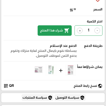
السعر
₪
55
اختر الكمية
shopping_cart
شراء هذا المنتج
+
-
طريقة الدفع
الدفع عند الإستلام
ببساطة نقوم بايصال المنتج لغاية منزلك وتقوم
بدفع الثمن لموظف التوصيل.
يمكن شراؤها معاً
add
qr_code
public
نسخ رابط المنتج
QR
policy
policy
سياسة التوصيل
سياسة المنتجات