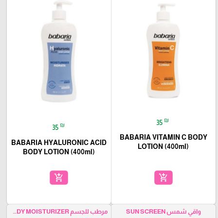
₪
35
₪
35
BABARIA VITAMIN C BODY
BABARIA HYALURONIC ACID
LOTION (400ml)
BODY LOTION (400ml)
add_shopping_cart
add_shopping_cart
واقي شمس SUN SCREEN
مرطب للجسم BODY MOISTURIZER