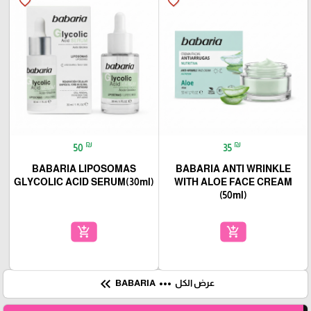
favorite_border
favorite_border
₪
₪
50
35
BABARIA LIPOSOMAS
BABARIA ANTI WRINKLE
GLYCOLIC ACID SERUM(30ml)
WITH ALOE FACE CREAM
(50ml)
add_shopping_cart
add_shopping_cart
keyboard_double_arrow_left
more_horiz
عرض الكل
BABARIA