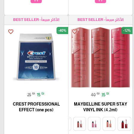
الأكثر مبيعاً - BEST SELLER
الأكثر مبيعاً - BEST SELLER
-40%
-12%
favorite_border
favorite_border
₪
₪
₪
₪
25
15
40
35
CREST PROFESSIONAL
MAYBELLINE SUPER STAY
EFFECT (one pcs)
VINYL INK (4.2ml)