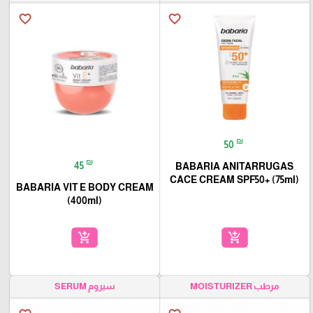
favorite_border
favorite_border
₪
50
₪
45
BABARIA ANITARRUGAS
CACE CREAM SPF50+ (75ml)
BABARIA VIT E BODY CREAM
(400ml)
add_shopping_cart
add_shopping_cart
مرطب MOISTURIZER
سيروم SERUM