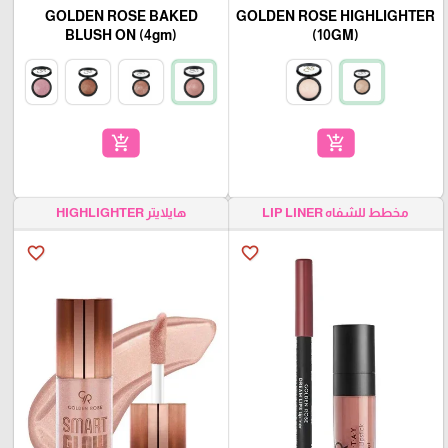
GOLDEN ROSE BAKED
GOLDEN ROSE HIGHLIGHTER
BLUSH ON (4gm)
(10GM)
add_shopping_cart
add_shopping_cart
مخطط للشفاه LIP LINER
هايلايتر HIGHLIGHTER
favorite_border
favorite_border