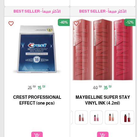
الأكثر مبيعاً - BEST SELLER
الأكثر مبيعاً - BEST SELLER
-40%
-12%
favorite_border
favorite_border
₪
₪
₪
₪
25
15
40
35
CREST PROFESSIONAL
MAYBELLINE SUPER STAY
EFFECT (one pcs)
VINYL INK (4.2ml)
add_shopping_cart
add_shopping_cart