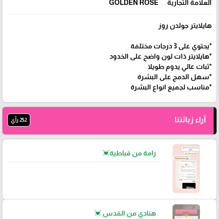
العلامة التجارية
GOLDEN ROSE
هايلايتر جولدن روز
*يحتوي على 3 درجات مختلفة
*هايلايتر ذات لون واضح على الخدود
*ثبات عالي يدوم طويلا
*سهل الدمج على البشرة
*مناسب لجميع انواع البشرة
آراء زبائننا
252 رأي
رامة من قباطية💓
هنادي من القدس 💓