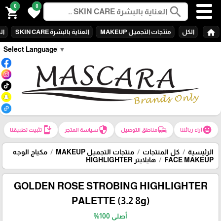
0
0
search
shopping_cart
favorite
home
الكل
منتجات التجميـل MAKEUP
العناية بالبشرة SKIN CARE
الع
Select Language
▼
install_mobile
security
commute
emoji_emotions
آراء زبائننا
مناطق التوصيل
سياسة المتجر
تثبيت تطبيقنا
الرئيسية
كل المنتجات
منتجات التجميـل MAKEUP
مكياج الوجه
FACE MAKEUP
هايلايتر HIGHLIGHTER
GOLDEN ROSE STROBING HIGHLIGHTER
PALETTE (3.2 8g)
أصلي 100%