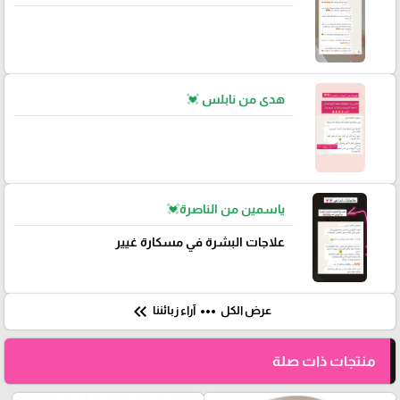
هدى من نابلس 💓
ياسمين من الناصرة💓
علاجات البشرة في مسكارة غيير
keyboard_double_arrow_left
more_horiz
عرض الكل
آراء زبائننا
منتجات ذات صلة