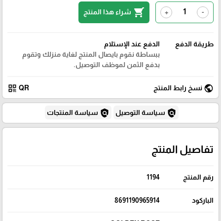
shopping_cart
شراء هذا المنتج
+
-
طريقة الدفع
الدفع عند الإستلام
ببساطة نقوم بايصال المنتج لغاية منزلك وتقوم
بدفع الثمن لموظف التوصيل.
qr_code
public
نسخ رابط المنتج
QR
policy
policy
سياسة التوصيل
سياسة المنتجات
تفاصيل المنتج
رقم المنتج
1194
الباركود
8691190965914