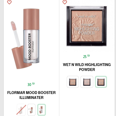
favorite_border
favorite_border
₪
25
WET N WILD HIGHLIGHTING
POWDER
₪
30
FLORMAR MOOD BOOSTER
ILLUMINATER