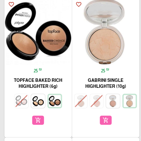
favorite_border
favorite_border
₪
₪
25
25
TOPFACE BAKED RICH
GABRINI SINGLE
HIGHLIGHTER (6g)
HIGHLIGHTER (10g)
add_shopping_cart
add_shopping_cart