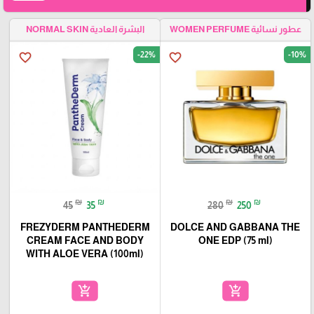
عطور نسائية WOMEN PERFUME
البشرة العادية NORMAL SKIN
-22%
-10%
favorite_border
favorite_border
₪
₪
₪
₪
45
35
280
250
FREZYDERM PANTHEDERM
DOLCE AND GABBANA THE
CREAM FACE AND BODY
ONE EDP (75 ml)
WITH ALOE VERA (100ml)
add_shopping_cart
add_shopping_cart