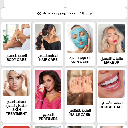
keyboard_double_arrow_left
more_horiz
عرض الكل
عروض حصرية🔥
العناية بالشعر
العناية بالجسم
العناية بالبشرة
منتجات التجميـل
BODY CARE
HAIR CARE
SKIN CARE
MAKEUP
منتجات لعلاج
العناية بالأسنان
مشاكل البشرة
DENTAL CARE
SKIN
العناية بالاظافر
TREATMENT
NAILS CARE
العطـور
PERFUMES