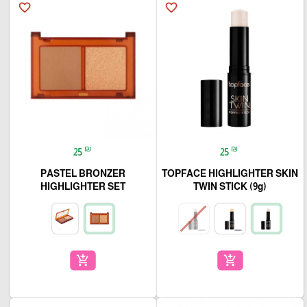
favorite_border
favorite_border
₪
₪
25
25
PASTEL BRONZER
TOPFACE HIGHLIGHTER SKIN
HIGHLIGHTER SET
TWIN STICK (9g)
add_shopping_cart
add_shopping_cart