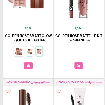
₪
₪
30
50
GOLDEN ROSE SMART GLOW
GOLDEN ROSE MATTE LIP KIT
LIQUID HIGHLIGHTER
_ WARM NUDE
add_shopping_cart
add_shopping_cart
تثبيت الحواجب EYEBROW MASCARA & WAX
مسكارة رموش LASH MASCARA
favorite_border
favorite_border