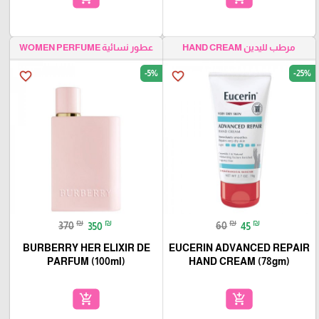
مرطب لليدين HAND CREAM
عطور نسائية WOMEN PERFUME
-5%
-25%
favorite_border
favorite_border
₪
₪
₪
₪
370
350
60
45
BURBERRY HER ELIXIR DE
EUCERIN ADVANCED REPAIR
PARFUM (100ml)
HAND CREAM (78gm)
add_shopping_cart
add_shopping_cart