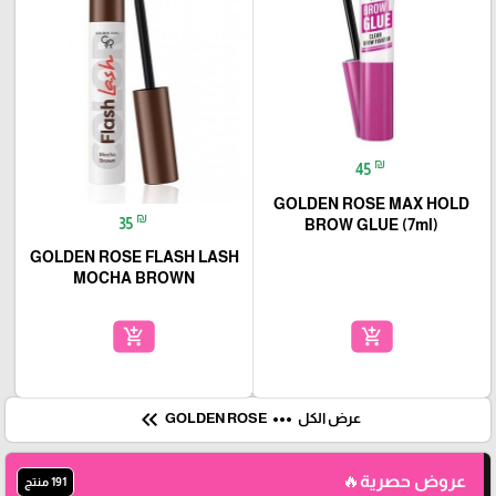
₪
45
GOLDEN ROSE MAX HOLD
₪
35
BROW GLUE (7ml)
GOLDEN ROSE FLASH LASH
MOCHA BROWN
add_shopping_cart
add_shopping_cart
keyboard_double_arrow_left
more_horiz
عرض الكل
GOLDEN ROSE
عروض حصرية🔥
191 منتج