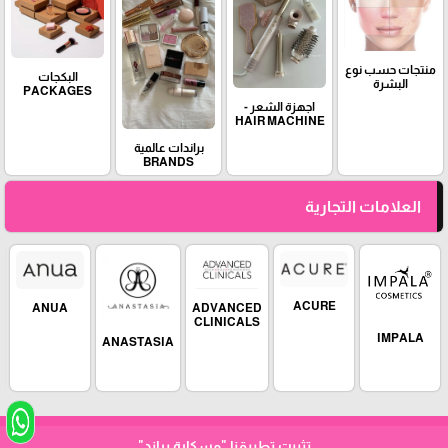
منتجات حسب نوع
البكجات
البشرة
PACKAGES
اجهزة الشعر -
HAIR MACHINE
براندات عالمية
BRANDS
العلامات التجارية
ACURE
ADVANCED
ANUA
CLINICALS
IMPALA
ANASTASIA
"مسكارة براند"
تثبيت تطبيقنا