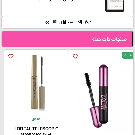
keyboard_double_arrow_left
more_horiz
آراء زبائننا
عرض الكل
منتجات ذات صلة
-10%
favorite_border
favorite_border
₪
45
LOREAL TELESCOPIC
MASCARA (9ml)