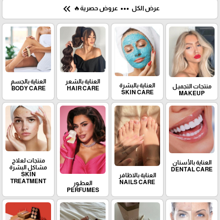
keyboard_double_arrow_left
more_horiz
عروض حصرية🔥
عرض الكل
العناية بالجسم
العناية بالشعر
العناية بالبشرة
منتجات التجميـل
BODY CARE
HAIR CARE
SKIN CARE
MAKEUP
منتجات لعلاج
العناية بالأسنان
مشاكل البشرة
DENTAL CARE
SKIN
العناية بالاظافر
TREATMENT
NAILS CARE
العطـور
PERFUMES