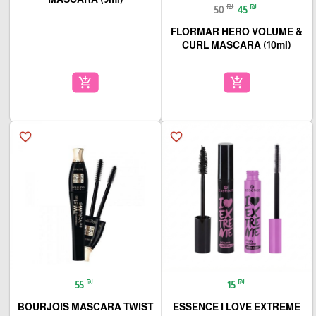
₪
₪
50
45
FLORMAR HERO VOLUME &
CURL MASCARA (10ml)
add_shopping_cart
add_shopping_cart
favorite_border
favorite_border
₪
₪
55
15
BOURJOIS MASCARA TWIST
ESSENCE I LOVE EXTREME