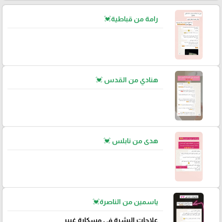
رامة من قباطية💓
هنادي من القدس 💓
هدى من نابلس 💓
ياسمين من الناصرة💓
علاجات البشرة في مسكارة غيير