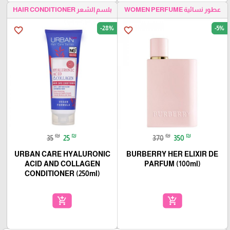
بلسم الشعر HAIR CONDITIONER
عطور نسائية WOMEN PERFUME
-28%
-5%
favorite_border
favorite_border
₪
₪
₪
₪
35
25
370
350
URBAN CARE HYALURONIC
BURBERRY HER ELIXIR DE
ACID AND COLLAGEN
PARFUM (100ml)
CONDITIONER (250ml)
add_shopping_cart
add_shopping_cart