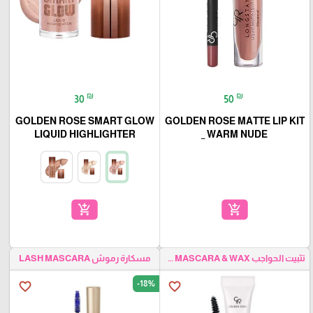
₪
₪
30
50
GOLDEN ROSE SMART GLOW
GOLDEN ROSE MATTE LIP KIT
LIQUID HIGHLIGHTER
_ WARM NUDE
add_shopping_cart
add_shopping_cart
مسكارة رموش LASH MASCARA
تثبيت الحواجب EYEBROW MASCARA & WAX
-18%
favorite_border
favorite_border