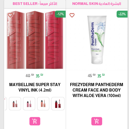
الأكثر مبيعاً - BEST SELLER
البشرة العادية NORMAL SKIN
-12%
-22%
favorite_border
favorite_border
₪
₪
₪
₪
40
35
45
35
MAYBELLINE SUPER STAY
FREZYDERM PANTHEDERM
VINYL INK (4.2ml)
CREAM FACE AND BODY
WITH ALOE VERA (100ml)
add_shopping_cart
add_shopping_cart