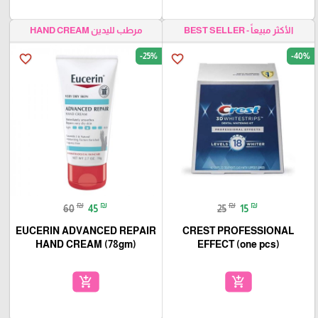
مرطب لليدين HAND CREAM
الأكثر مبيعاً - BEST SELLER
-25%
-40%
favorite_border
favorite_border
₪
₪
₪
₪
60
45
25
15
EUCERIN ADVANCED REPAIR
CREST PROFESSIONAL
HAND CREAM (78gm)
EFFECT (one pcs)
add_shopping_cart
add_shopping_cart