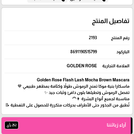
تفاصيل المنتج
2193
رقم المنتج
8691190515799
الباركود
GOLDEN ROSE
العلامة التجارية
Golden Rose Flash Lash Mocha Brown Mascara
ماسكارا بنية موكا تمنح الرموش طولاً وكثافة بمظهر طبيعي 🤎
تفصل الرموش وتطيلها بلون دافئ وثبات جيد ✨
مناسبة لجميع أنواع البشرة 👩‍🦰
تُطبق من الجذور حتى الأطراف بحركات متكررة للحصول على التغطية 📝
آراء زبائننا
252 رأي