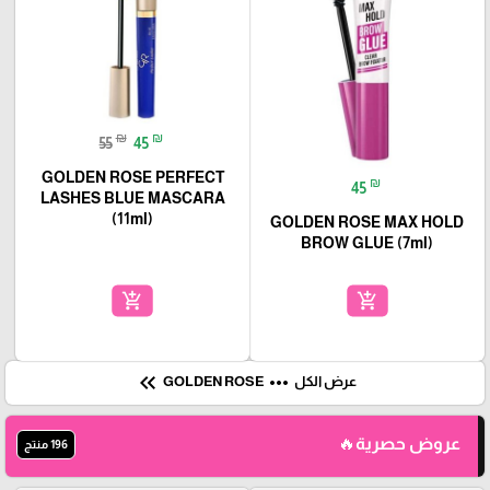
₪
₪
55
45
GOLDEN ROSE PERFECT
₪
45
LASHES BLUE MASCARA
(11ml)
GOLDEN ROSE MAX HOLD
BROW GLUE (7ml)
add_shopping_cart
add_shopping_cart
keyboard_double_arrow_left
more_horiz
GOLDEN ROSE
عرض الكل
عروض حصرية🔥
196 منتج