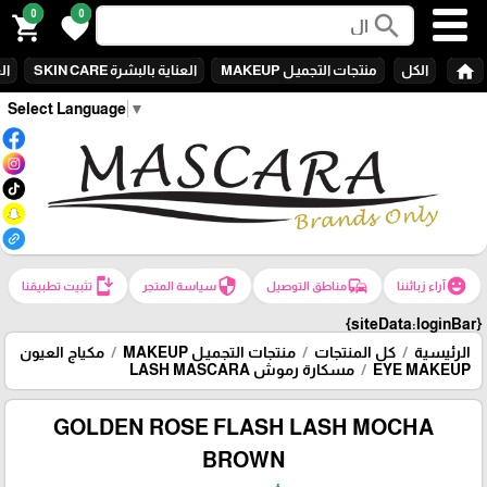
0
0
search
shopping_cart
favorite
home
ARE
العناية بالبشرة SKIN CARE
منتجات التجميـل MAKEUP
الكل
Select Language
▼
install_mobile
security
commute
emoji_emotions
تثبيت تطبيقنا
سياسة المتجر
مناطق التوصيل
آراء زبائننا
{siteData:loginBar}
مكياج العيون
منتجات التجميـل MAKEUP
كل المنتجات
الرئيسية
مسكارة رموش LASH MASCARA
EYE MAKEUP
GOLDEN ROSE FLASH LASH MOCHA
BROWN