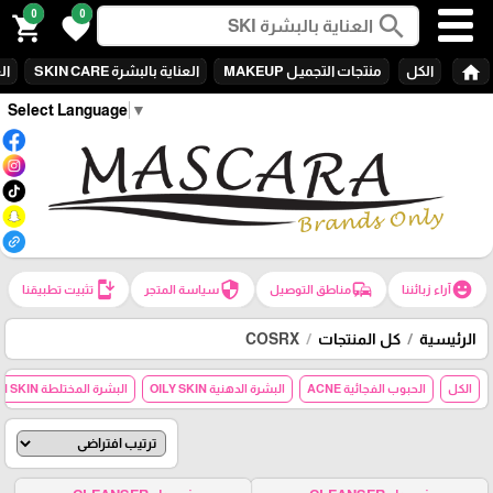
0
0
search
shopping_cart
favorite
home
الكل
منتجات التجميـل MAKEUP
العناية بالبشرة SKIN CARE
الع
Select Language
▼
install_mobile
security
commute
emoji_emotions
آراء زبائننا
مناطق التوصيل
سياسة المتجر
تثبيت تطبيقنا
الرئيسية
كل المنتجات
COSRX
الكل
الحبوب الفجائية ACNE
البشرة الدهنية OILY SKIN
البشرة المختلطة COMBANATION SKIN