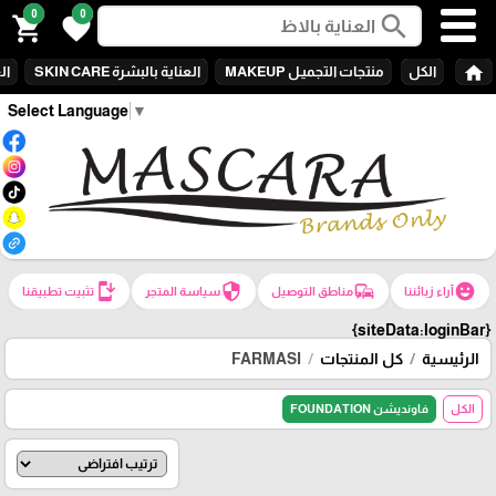
0
0
search
shopping_cart
favorite
home
الكل
منتجات التجميـل MAKEUP
العناية بالبشرة SKIN CARE
الع
Select Language
▼
install_mobile
security
commute
emoji_emotions
آراء زبائننا
مناطق التوصيل
سياسة المتجر
تثبيت تطبيقنا
{siteData:loginBar}
الرئيسية
كل المنتجات
FARMASI
الكل
فاونديشن FOUNDATION