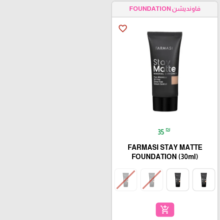
فاونديشن FOUNDATION
favorite_border
₪
35
FARMASI STAY MATTE
FOUNDATION (30ml)
add_shopping_cart