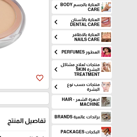
العناية بالجسم BODY
chevron_left
CARE
العناية بالأسنان
chevron_left
DENTAL CARE
العناية بالاظافر
chevron_left
NAILS CARE
chevron_left
العطـور PERFUMES
منتجات لعلاج مشاكل
chevron_left
البشرة SKIN
TREATMENT
favorite_border
منتجات حسب نوع
chevron_left
البشرة
اجهزة الشعر - HAIR
MACHINE
براندات عالمية BRANDS
تفاصيل المنتج
البكجات PACKAGES