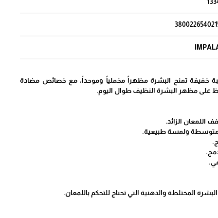
133
380022654021
IMPAL
ة خفيفة تمنح البشرة مظهراً مخملياً وموحداً، مع خصائص مضادة
فاظ على مظهر البشرة النظيف طوال اليوم.
 اللمعان الزائد.
 متوسطة ولمسة طبيعية.
ج.
مج.
ي.
لبشرة المختلطة والدهنية التي تحتاج للتحكم باللمعان.