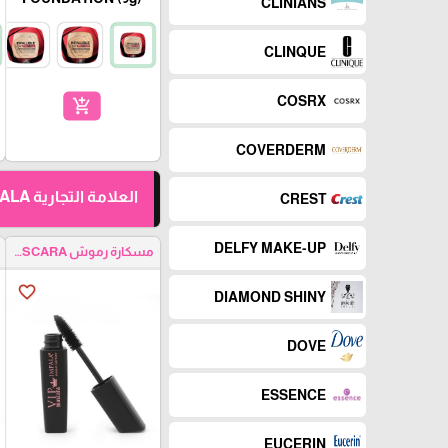
CLINIANS
CLINQUE
COSRX
add_shopping_cart
COVERDERM
العلامة التجارية IMPALA
CREST
DELFY MAKE-UP
مسكارة رموش LASH MASCARA
favorite_border
DIAMOND SHINY
DOVE
ESSENCE
EUCERIN