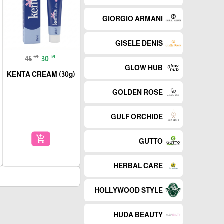
GIORGIO ARMANI
GISELE DENIS
₪
₪
45
30
GLOW HUB
KENTA CREAM (30g)
GOLDEN ROSE
GULF ORCHIDE
add_shopping_cart
GUTTO
HERBAL CARE
HOLLYWOOD STYLE
HUDA BEAUTY