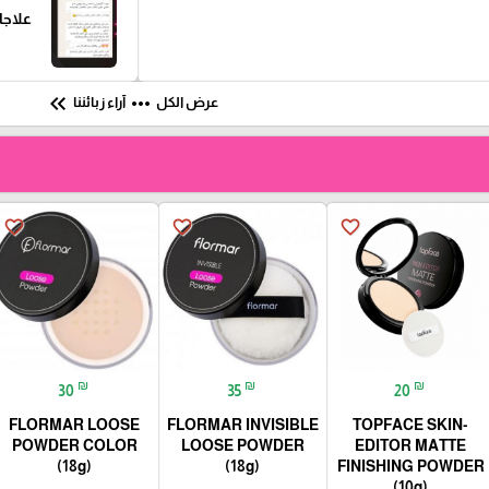
علاجا
keyboard_double_arrow_left
more_horiz
عرض الكل
آراء زبائننا
favorite_border
favorite_border
favorite_border
₪
₪
₪
30
35
20
FLORMAR LOOSE
FLORMAR INVISIBLE
TOPFACE SKIN-
POWDER COLOR
LOOSE POWDER
EDITOR MATTE
(18g)
(18g)
FINISHING POWDER
(10g)