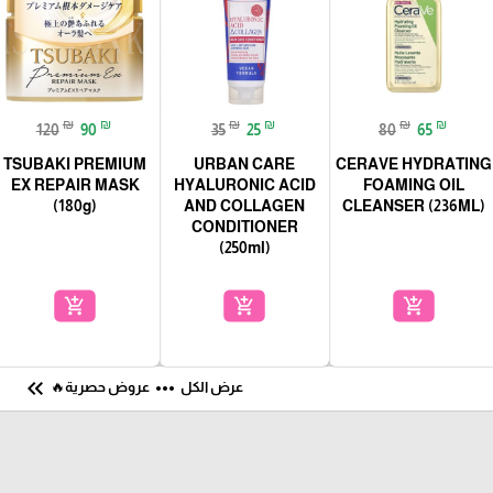
₪
₪
₪
₪
₪
₪
120
90
35
25
80
65
TSUBAKI PREMIUM
URBAN CARE
CERAVE HYDRATING
EX REPAIR MASK
HYALURONIC ACID
FOAMING OIL
(180g)
AND COLLAGEN
CLEANSER (236ML)
CONDITIONER
(250ml)
add_shopping_cart
add_shopping_cart
add_shopping_cart
keyboard_double_arrow_left
more_horiz
عرض الكل
عروض حصرية🔥