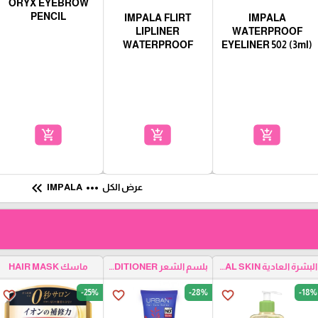
ORYX EYEBROW
PENCIL
IMPALA FLIRT
IMPALA
LIPLINER
WATERPROOF
WATERPROOF
EYELINER 502 (3ml)
add_shopping_cart
add_shopping_cart
add_shopping_cart
keyboard_double_arrow_left
more_horiz
عرض الكل
IMPALA
البشرة العادية NORMAL SKIN
بلسم الشعر HAIR CONDITIONER
ماسك HAIR MASK
-25%
-28%
-18%
favorite_border
favorite_border
favorite_border