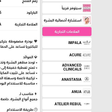
رقم المنتج
4
سيتوفر قريباً
الباركود
5
استشارة آخصائية البشرة
العلامة التجارية
A
العلامات التجارية
💖 بودرة مضغوطة بتركيب
IMPALA
للبكتيريا تساعد على الح
ACURE
💎 الفوائد
• توحد مظهر البشرة وتخفف
ADVANCED
• تمنح تغطية خفيفة إلى
CLINICALS
• تساعد على تثبيت المكيا
• تركيبة ناعمة وسهلة الد
ANASTASIA
• مناسبة للاستخدام اليوم
ANUA
👩 مناسب لـ
جميع أنواع البشرة، خاصة ا
ATELIER REBUL
🕒 طريقة الاستخدام