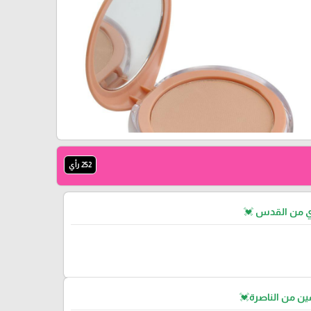
252 رأي
ي من القدس 💓
ن من الناصرة💓