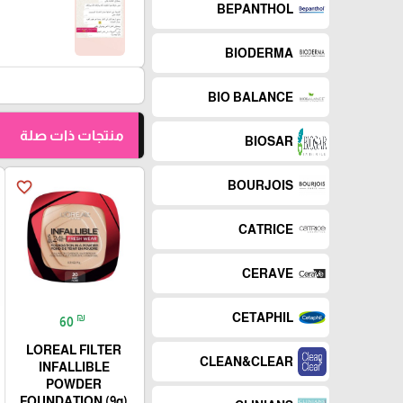
BEPANTHOL
BIODERMA
BIO BALANCE
منتجات ذات صلة
BIOSAR
favorite_border
BOURJOIS
CATRICE
CERAVE
CETAPHIL
₪
60
LOREAL FILTER
CLEAN&CLEAR
INFALLIBLE
POWDER
FOUNDATION (9g)