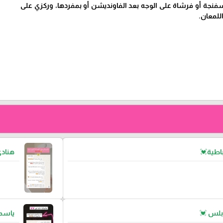
فنجة أو فرشاة على الوجه بعد الفاونديشن أو بمفردها، وركزي على
للمعان.
اطية💓
هناد
بلس 💓
ياسمي