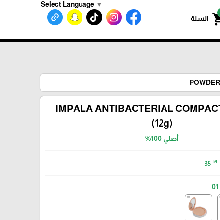
Select Language
▼
shoppin
السلة
IMPALA ANTIBACTERIAL COMPA
(12g)
أصلي 100%
₪
35
01