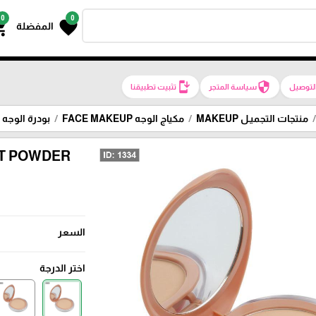
0
0
g_cart
favorite
المفضلة
install_mobile
security
لتوصيل
سياسة المتجر
تثبيت تطبيقنا
منتجات التجميـل MAKEUP
مكياج الوجه FACE MAKEUP
بودرة الوجه POWDER
CT POWDER
السعر
اختر الدرجة