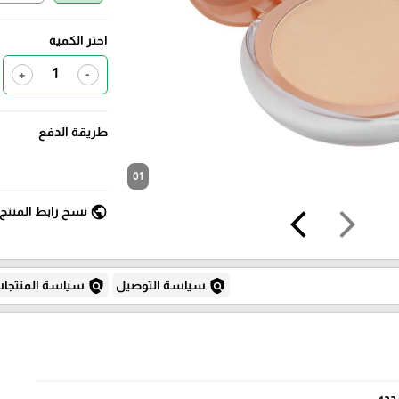
اختر الكمية
+
-
طريقة الدفع
01
public
نسخ رابط المنتج
arrow_back_ios
arrow_forward_ios
policy
policy
سياسة التوصيل
سياسة المنتجا