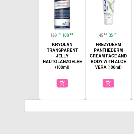
₪
₪
₪
₪
130
100
45
35
KRYOLAN
FREZYDERM
TRANSPARENT
PANTHEDERM
JELLY
CREAM FACE AND
HAUTGLANZGELEE
BODY WITH ALOE
(100ml)
VERA (100ml)
add_shopping_cart
add_shopping_cart