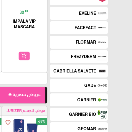
₪
30
EVELINE
IMPALA VIP
MASCARA
FACEFACT
FLORMAR
add_shopping_cart
FREZYDERM
GABRIELLA SALVETE
GADE
عروض حصرية🔥
GARNIER
مرطب للجسم BODY MOISTURIZER
GARNIER BIO
-33%
favorite_border
GEOMAR