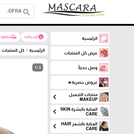
search
commute
emoji_emotions
آراء زبائننا
مناطق ا
الرئيسية
الرئيسية
كل المنتجات
عرض كل المنتجات
وصل حديثاً
1 / 3
عروض حصرية🔥
منتجات التجميـل
chevron_left
MAKEUP
العناية بالبشرة SKIN
chevron_left
CARE
العناية بالشعر HAIR
chevron_left
CARE