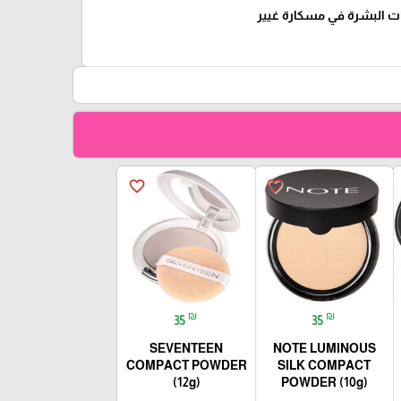
ت البشرة في مسكارة غيير
favorite_border
favorite_border
₪
₪
35
35
SEVENTEEN
NOTE LUMINOUS
COMPACT POWDER
SILK COMPACT
(12g)
POWDER (10g)