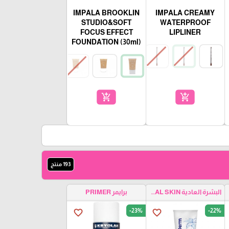
IMPALA BROOKLIN
IMPALA CREAMY
STUDIO&SOFT
WATERPROOF
FOCUS EFFECT
LIPLINER
FOUNDATION (30ml)
add_shopping_cart
add_shopping_cart
193 منتج
البشرة العادية NORMAL SKIN
برايمر PRIMER
-23%
-22%
favorite_border
favorite_border