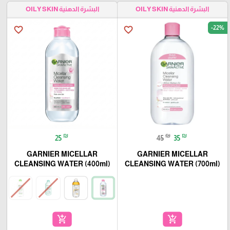
البشرة الدهنية OILY SKIN
البشرة الدهنية OILY SKIN
-22%
favorite_border
favorite_border
₪
₪
₪
25
45
35
GARNIER MICELLAR
GARNIER MICELLAR
CLEANSING WATER (400ml)
CLEANSING WATER (700ml)
add_shopping_cart
add_shopping_cart