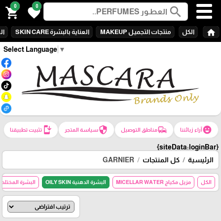
0
0
search
shopping_cart
favorite
home
الكل
منتجات التجميـل MAKEUP
العناية بالبشرة SKIN CARE
الع
Select Language
▼
install_mobile
security
commute
emoji_emotions
آراء زبائننا
مناطق التوصيل
سياسة المتجر
تثبيت تطبيقنا
{siteData:loginBar}
الرئيسية
كل المنتجات
GARNIER
الكل
مزيل مكياج MICELLAR WATER
البشرة الدهنية OILY SKIN
البشرة المختلطة BANATION SKIN