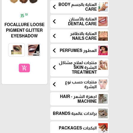
العناية بالجسم BODY
chevron_left
CARE
₪
35
العناية بالأسنان
chevron_left
DENTAL CARE
FOCALLURE LOOSE
PIGMENT GLITTER
العناية بالاظافر
chevron_left
EYESHADOW
NAILS CARE
chevron_left
العطـور PERFUMES
منتجات لعلاج مشاكل
chevron_left
add_shopping_cart
البشرة SKIN
TREATMENT
منتجات حسب نوع
chevron_left
البشرة
اجهزة الشعر - HAIR
MACHINE
براندات عالمية BRANDS
البكجات PACKAGES