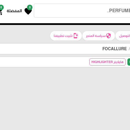
0
0
g_cart
favorite
المفضلة
install_mobile
security
لتوصيل
سياسة المتجر
تثبيت تطبيقنا
FOCALLURE
هايلايتر HIGHLIGHTER