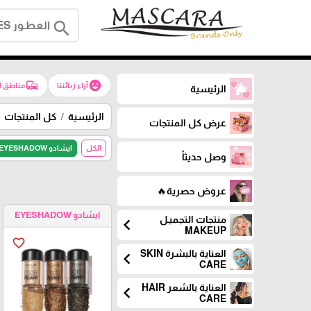
search
commute
emoji_emotions
آراء زبائننا
مناطق ا
الرئيسية
الرئيسية
كل المنتجات
عرض كل المنتجات
الكل
ايشادو EYESHADOW
وصل حديثاً
عروض حصرية🔥
ايشادو EYESHADOW
منتجات التجميـل
chevron_left
MAKEUP
favorite_border
العناية بالبشرة SKIN
chevron_left
CARE
العناية بالشعر HAIR
chevron_left
CARE