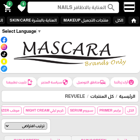
0
0
search
shopping_cart
favorite
home
الكل
منتجات التجميـل MAKEUP
العناية بالبشرة SKIN CARE
الع
Select Language
▼
install_mobile
security
commute
emoji_emotions
آراء زبائننا
مناطق التوصيل
سياسة المتجر
تثبيت تطبيقنا
الرئيسية
كل المنتجات
REVUELE
الكل
برايمر PRIMER
سيروم SERUM
كريم ليلي NIGHT CREAM
مرطب MOISTURIZER