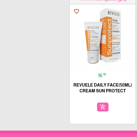
favorite_border
₪
55
(50ML)REVUELE DAILY FACE
CREAM SUN PROTECT
add_shopping_cart