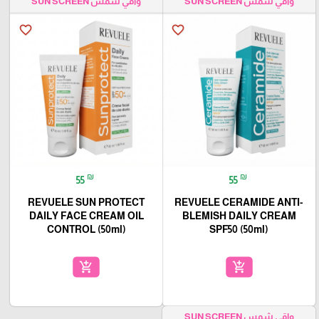
واقي شمس SUN SCREEN
واقي شمس SUN SCREEN
favorite_border
favorite_border
₪
₪
55
55
REVUELE SUN PROTECT
REVUELE CERAMIDE ANTI-
DAILY FACE CREAM OIL
BLEMISH DAILY CREAM
CONTROL (50ml)
SPF50 (50ml)
add_shopping_cart
add_shopping_cart
واقي شمس SUN SCREEN