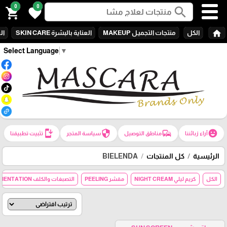
0
0
search
shopping_cart
favorite
home
الكل
منتجات التجميـل MAKEUP
العناية بالبشرة SKIN CARE
الع
Select Language
▼
install_mobile
security
commute
emoji_emotions
آراء زبائننا
مناطق التوصيل
سياسة المتجر
تثبيت تطبيقنا
الرئيسية
كل المنتجات
BIELENDA
الكل
كريم ليلي NIGHT CREAM
مقشر PEELING
التصبغات والكلف HYPERPEGMENTATION