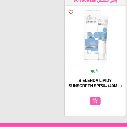
واقي شمس SUN SCREEN
favorite_border
₪
95
BIELENDA LIPIDY
SUNSCREEN SPF50+ (40ML )
add_shopping_cart