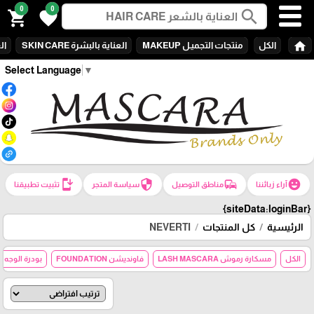
0
0
search
shopping_cart
favorite
home
الكل
منتجات التجميـل MAKEUP
العناية بالبشرة SKIN CARE
الع
Select Language
▼
install_mobile
security
commute
emoji_emotions
آراء زبائننا
مناطق التوصيل
سياسة المتجر
تثبيت تطبيقنا
{siteData:loginBar}
الرئيسية
كل المنتجات
NEVERTI
الكل
مسكارة رموش LASH MASCARA
فاونديشن FOUNDATION
بودرة الوجه POWDER