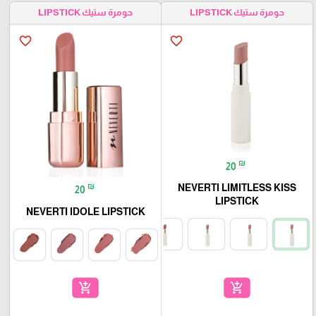
حومرة ستيك LIPSTICK
حومرة ستيك LIPSTICK
favorite_border
favorite_border
₪
20
₪
NEVERTI LIMITLESS KISS
20
LIPSTICK
NEVERTI IDOLE LIPSTICK
add_shopping_cart
add_shopping_cart