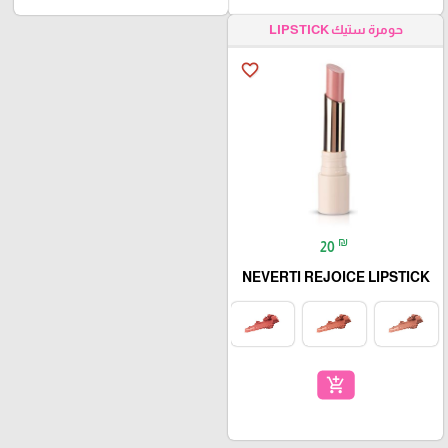
حومرة ستيك LIPSTICK
favorite_border
₪
20
NEVERTI REJOICE LIPSTICK
add_shopping_cart