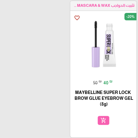
تثبيت الحواجب EYEBROW MASCARA & WAX
-20%
favorite_border
₪
₪
50
40
MAYBELLINE SUPER LOCK
BROW GLUE EYEBROW GEL
(8g)
add_shopping_cart