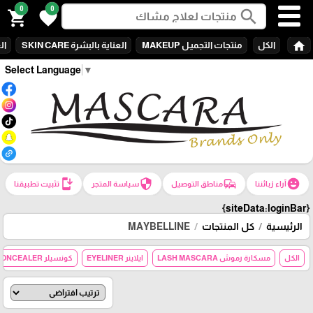
0
0
search
shopping_cart
favorite
home
الكل
منتجات التجميـل MAKEUP
العناية بالبشرة SKIN CARE
الع
Select Language
▼
install_mobile
security
commute
emoji_emotions
آراء زبائننا
مناطق التوصيل
سياسة المتجر
تثبيت تطبيقنا
{siteData:loginBar}
الرئيسية
كل المنتجات
MAYBELLINE
الكل
مسكارة رموش LASH MASCARA
ايلاينر EYELINER
كونسيلر CONCEALER