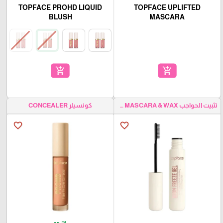
TOPFACE PROHD LIQUID
TOPFACE UPLIFTED
BLUSH
MASCARA
add_shopping_cart
add_shopping_cart
تثبيت الحواجب EYEBROW MASCARA & WAX
كونسيلر CONCEALER
favorite_border
favorite_border
₪