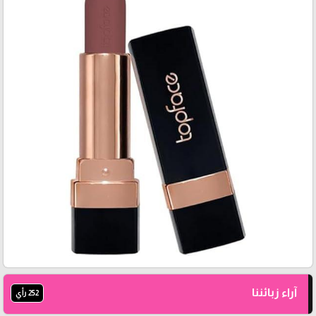
آراء زبائننا
252 رأي