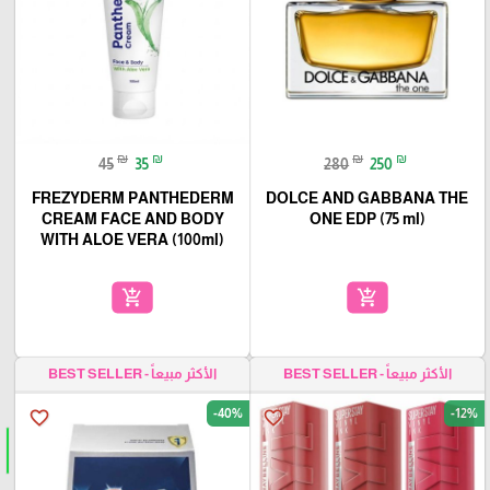
₪
₪
₪
₪
45
35
280
250
FREZYDERM PANTHEDERM
DOLCE AND GABBANA THE
CREAM FACE AND BODY
ONE EDP (75 ml)
WITH ALOE VERA (100ml)
add_shopping_cart
add_shopping_cart
الأكثر مبيعاً - BEST SELLER
الأكثر مبيعاً - BEST SELLER
-40%
-12%
favorite_border
favorite_border