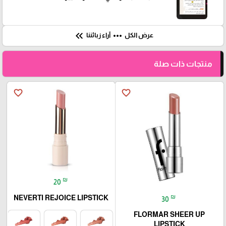
keyboard_double_arrow_left
more_horiz
عرض الكل
آراء زبائننا
منتجات ذات صلة
favorite_border
favorite_border
₪
20
₪
NEVERTI REJOICE LIPSTICK
30
FLORMAR SHEER UP
LIPSTICK