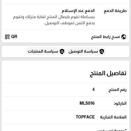
طريقة الدفع
الدفع عند الإستلام
ببساطة نقوم بايصال المنتج لغاية منزلك وتقوم
بدفع الثمن لموظف التوصيل.
qr_code
public
نسخ رابط المنتج
QR
policy
policy
سياسة التوصيل
سياسة المنتجات
تفاصيل المنتج
رقم المنتج
4
الباركود
MLS896
العلامة التجارية
TOPFACE
*حومرة توب فيس