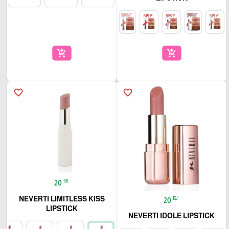
add_shopping_cart
add_shopping_cart
favorite_border
favorite_border
₪
20
₪
NEVERTI LIMITLESS KISS
20
LIPSTICK
NEVERTI IDOLE LIPSTICK