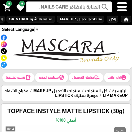
0
0
search
shopping_cart
favorite
home
الكل
منتجات التجميـل MAKEUP
العناية بالبشرة SKIN CARE
الع
Select Language
▼
install_mobile
security
commute
emoji_emotions
آراء زبائننا
مناطق التوصيل
سياسة المتجر
تثبيت تطبيقنا
الرئيسية
كل المنتجات
منتجات التجميـل MAKEUP
مكياج الشفاه
LIP MAKEUP
حومرة ستيك LIPSTICK
TOPFACE INSTYLE MATTE LIPSTICK (30g)
أصلي 100%
1 / 21