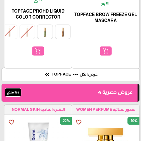
25
₪
25
TOPFACE PROHD LIQUID
TOPFACE BROW FREEZE GEL
COLOR CORRECTOR
MASCARA
add_shopping_cart
add_shopping_cart
keyboard_double_arrow_left
more_horiz
عرض الكل
TOPFACE
عروض حصرية🔥
192 منتج
عطور نسائية WOMEN PERFUME
البشرة العادية NORMAL SKIN
-22%
-10%
favorite_border
favorite_border