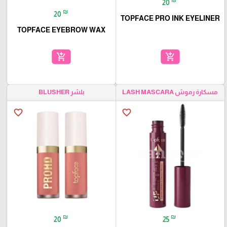
20
₪
20
TOPFACE PRO INK EYELINER
TOPFACE EYEBROW WAX
add_shopping_cart
add_shopping_cart
مسكارة رموش LASH MASCARA
بلشر BLUSHER
favorite_border
favorite_border
₪
₪
20
25