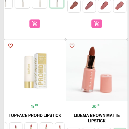
add_shopping_cart
add_shopping_cart
favorite_border
favorite_border
₪
₪
15
20
TOPFACE PROHD LIPSTICK
LIDEMA BROWN MATTE
LIPSTICK