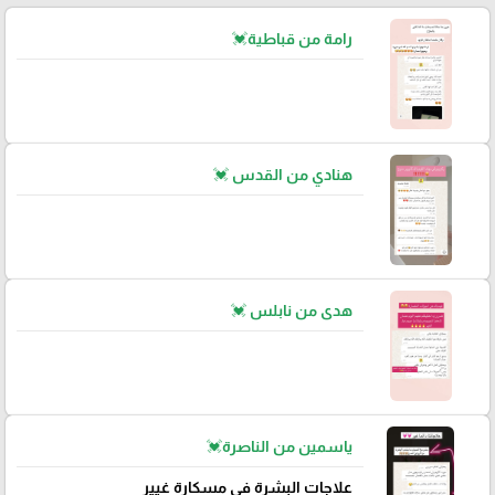
رامة من قباطية💓
هنادي من القدس 💓
هدى من نابلس 💓
ياسمين من الناصرة💓
علاجات البشرة في مسكارة غيير