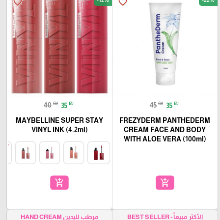
favorite_border
favorite_border
₪
₪
₪
₪
40
35
45
35
MAYBELLINE SUPER STAY
FREZYDERM PANTHEDERM
VINYL INK (4.2ml)
CREAM FACE AND BODY
WITH ALOE VERA (100ml)
add_shopping_cart
add_shopping_cart
الأكثر مبيعاً - BEST SELLER
مرطب لليدين HAND CREAM