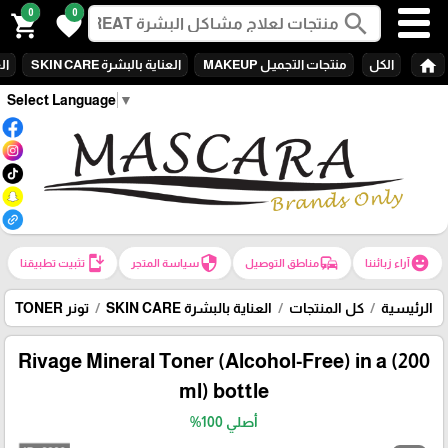
0
0
search
shopping_cart
favorite
home
الكل
منتجات التجميـل MAKEUP
العناية بالبشرة SKIN CARE
الع
Select Language
▼
install_mobile
security
commute
emoji_emotions
آراء زبائننا
مناطق التوصيل
سياسة المتجر
تثبيت تطبيقنا
الرئيسية
كل المنتجات
العناية بالبشرة SKIN CARE
تونر TONER
Rivage Mineral Toner (Alcohol-Free) in a (200
ml) bottle
أصلي 100%