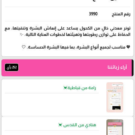
رقم المنتج
3990
تونر معدني خالٍ من الكحول يساعد على إنعاش البشرة وتنقيتها، مع
الحفاظ على توازن رطوبتها وتهيئتها لخطوات العناية التالية. ✨
💖 مناسب لجميع أنواع البشرة، بما فيها البشرة الحساسة. 🤍
آراء زبائننا
252 رأي
رامة من قباطية💓
هنادي من القدس 💓