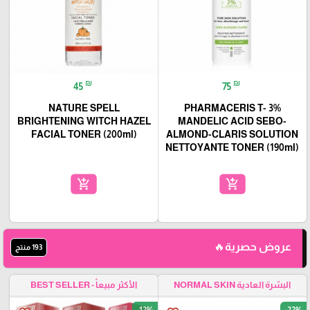
₪
₪
45
75
NATURE SPELL
PHARMACERIS T- 3%
BRIGHTENING WITCH HAZEL
MANDELIC ACID SEBO-
FACIAL TONER (200ml)
ALMOND-CLARIS SOLUTION
NETTOYANTE TONER (190ml)
add_shopping_cart
add_shopping_cart
عروض حصرية🔥
193 منتج
البشرة العادية NORMAL SKIN
الأكثر مبيعاً - BEST SELLER
-12%
-22%