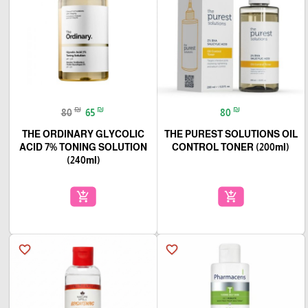
₪
₪
₪
80
65
80
THE ORDINARY GLYCOLIC
THE PUREST SOLUTIONS OIL
ACID 7% TONING SOLUTION
CONTROL TONER (200ml)
(240ml)
add_shopping_cart
add_shopping_cart
favorite_border
favorite_border