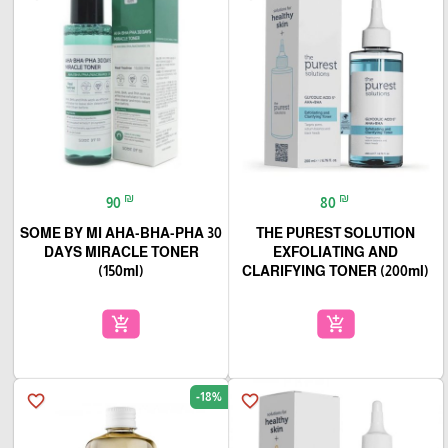
₪
₪
90
80
SOME BY MI AHA-BHA-PHA 30
THE PUREST SOLUTION
DAYS MIRACLE TONER
EXFOLIATING AND
(150ml)
CLARIFYING TONER (200ml)
add_shopping_cart
add_shopping_cart
-18%
favorite_border
favorite_border