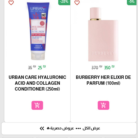
-28%
-5%
favorite_border
favorite_border
₪
₪
₪
₪
35
25
370
350
URBAN CARE HYALURONIC
BURBERRY HER ELIXIR DE
ACID AND COLLAGEN
PARFUM (100ml)
CONDITIONER (250ml)
add_shopping_cart
add_shopping_cart
keyboard_double_arrow_left
more_horiz
عرض الكل
عروض حصرية🔥