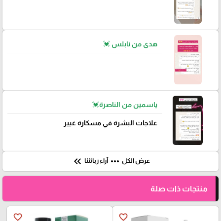
هدى من نابلس 💓
ياسمين من الناصرة💓
علاجات البشرة في مسكارة غيير
keyboard_double_arrow_left
more_horiz
عرض الكل
آراء زبائننا
منتجات ذات صلة
favorite_border
favorite_border