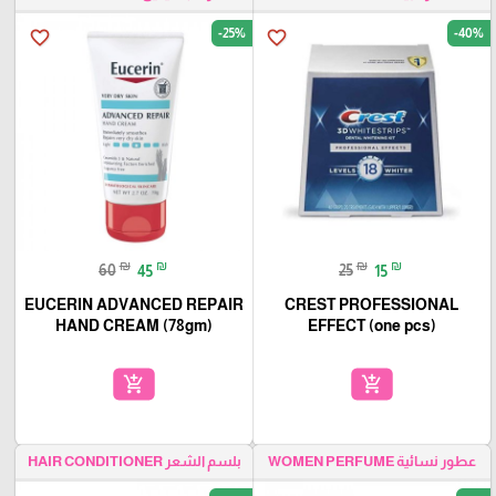
-25%
-40%
favorite_border
favorite_border
₪
₪
₪
₪
60
45
25
15
EUCERIN ADVANCED REPAIR
CREST PROFESSIONAL
HAND CREAM (78gm)
EFFECT (one pcs)
add_shopping_cart
add_shopping_cart
عطور نسائية WOMEN PERFUME
بلسم الشعر HAIR CONDITIONER