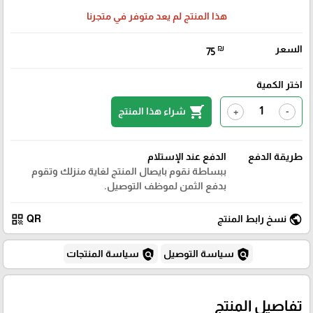
هذا المنتج لم يعد متوفر في متجرنا
السعر
₪
75
اختر الكمية
shopping_cart
شراء هذا المنتج
+
-
طريقة الدفع
الدفع عند الإستلام
ببساطة نقوم بايصال المنتج لغاية منزلك وتقوم
بدفع الثمن لموظف التوصيل.
qr_code
public
نسخ رابط المنتج
QR
policy
policy
سياسة التوصيل
سياسة المنتجات
تفاصيل المنتج