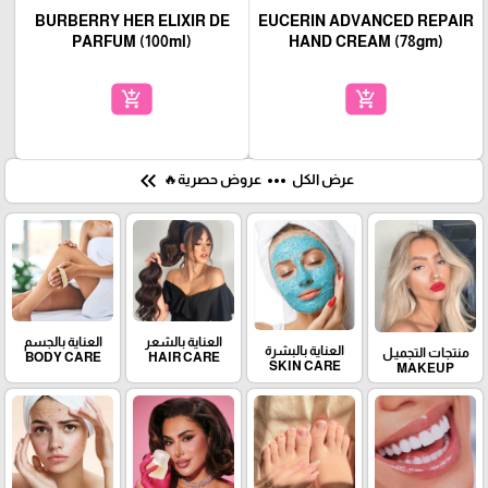
BURBERRY HER ELIXIR DE
EUCERIN ADVANCED REPAIR
PARFUM (100ml)
HAND CREAM (78gm)
add_shopping_cart
add_shopping_cart
keyboard_double_arrow_left
more_horiz
عرض الكل
عروض حصرية🔥
العناية بالشعر
العناية بالجسم
العناية بالبشرة
منتجات التجميـل
BODY CARE
HAIR CARE
SKIN CARE
MAKEUP