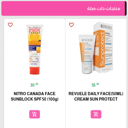
منتجات ذات صلة
favorite_border
favorite_border
₪
₪
30
55
NITRO CANADA FACE
(50ML)REVUELE DAILY FACE
SUNBLOCK SPF 50 (100g)
CREAM SUN PROTECT
add_shopping_cart
add_shopping_cart