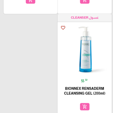
add_shopping_cart
add_shopping_cart
غسول CLEANSER
favorite_border
₪
55
BIONNEX RENSADERM
CLEANSING GEL (200ml)
add_shopping_cart