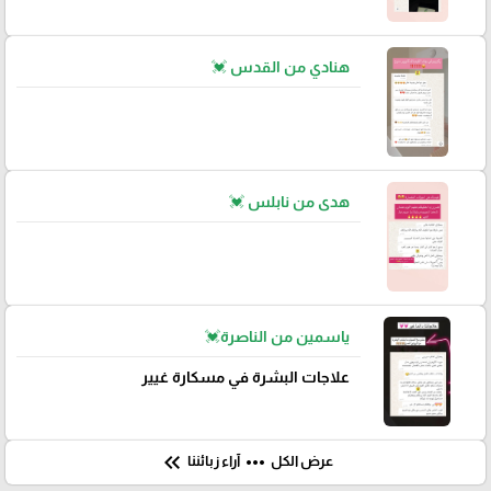
هنادي من القدس 💓
هدى من نابلس 💓
ياسمين من الناصرة💓
علاجات البشرة في مسكارة غيير
keyboard_double_arrow_left
more_horiz
عرض الكل
آراء زبائننا