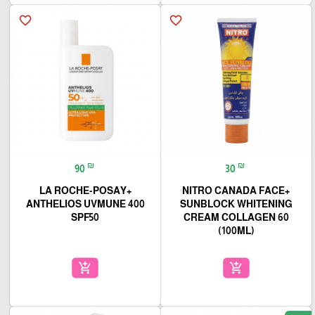
favorite_border
favorite_border
₪
₪
90
30
+LA ROCHE-POSAY
+NITRO CANADA FACE
ANTHELIOS UVMUNE 400
SUNBLOCK WHITENING
SPF50
CREAM COLLAGEN 60
(100ML)
add_shopping_cart
add_shopping_cart