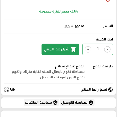
-23%
خصم لفترة محدودة
السعر
₪
₪
130
100
اختر الكمية
shopping_cart
شراء هذا المنتج
+
-
طريقة الدفع
الدفع عند الإستلام
ببساطة نقوم بايصال المنتج لغاية منزلك وتقوم
بدفع الثمن لموظف التوصيل.
qr_code
public
نسخ رابط المنتج
QR
policy
policy
سياسة التوصيل
سياسة المنتجات