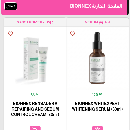
العلامة التجارية BIONNEX
3 منتج
سيروم SERUM
مرطب MOISTURIZER
favorite_border
favorite_border
₪
₪
55
120
BIONNEX RENSADERM
BIONNEX WHITEXPERT
REPAIRING AND SEBUM
WHITENING SERUM (30ml)
CONTROL CREAM (30ml)