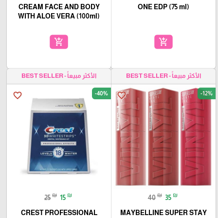
CREAM FACE AND BODY
ONE EDP (75 ml)
WITH ALOE VERA (100ml)
add_shopping_cart
add_shopping_cart
الأكثر مبيعاً - BEST SELLER
الأكثر مبيعاً - BEST SELLER
-40%
-12%
favorite_border
favorite_border
₪
₪
₪
₪
25
15
40
35
CREST PROFESSIONAL
MAYBELLINE SUPER STAY