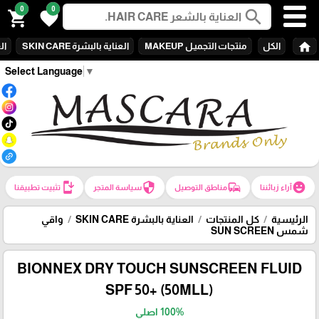
0
0
search
shopping_cart
favorite
home
الكل
منتجات التجميـل MAKEUP
العناية بالبشرة SKIN CARE
الع
Select Language
▼
install_mobile
security
commute
emoji_emotions
آراء زبائننا
مناطق التوصيل
سياسة المتجر
تثبيت تطبيقنا
الرئيسية
كل المنتجات
العناية بالبشرة SKIN CARE
واقي
شمس SUN SCREEN
BIONNEX DRY TOUCH SUNSCREEN FLUID
SPF 50+ (50MLL)
100% اصلي