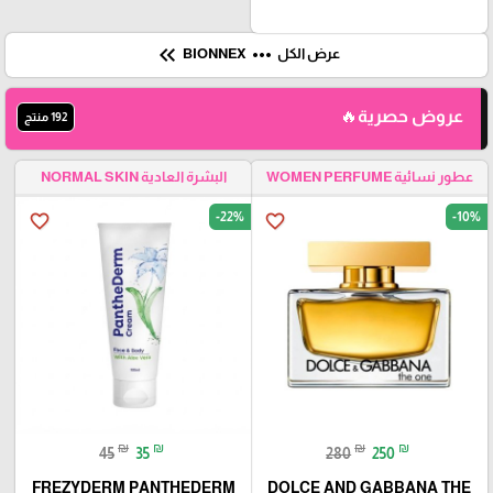
keyboard_double_arrow_left
more_horiz
عرض الكل
BIONNEX
عروض حصرية🔥
192 منتج
عطور نسائية WOMEN PERFUME
البشرة العادية NORMAL SKIN
-22%
-10%
favorite_border
favorite_border
₪
₪
₪
₪
45
35
280
250
FREZYDERM PANTHEDERM
DOLCE AND GABBANA THE