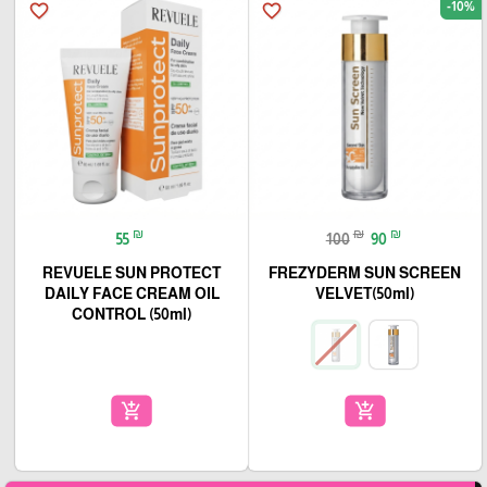
-10%
favorite_border
favorite_border
₪
₪
₪
55
100
90
REVUELE SUN PROTECT
FREZYDERM SUN SCREEN
DAILY FACE CREAM OIL
VELVET(50ml)
CONTROL (50ml)
add_shopping_cart
add_shopping_cart