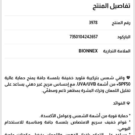
تفاصيل المنتج
رقم المنتج
3978
الباركود
7350104242657
العلامة التجارية
BIONNEX
💖 واقي شمس بتركيبة فلويد خفيفة بلمسة جافة يمنح حماية عالية
SPF50+ من أشعة UVA/UVB، مع إحساس مريح غير دهني يساعد على
تقليل اللمعان وترك البشرة بمظهر ناعم ومطفّي.
💎 الفوائد
* حماية قوية من أشعة الشمس وعوامل الأكسدة.
* قوام خفيف سريع الامتصاص بلمسة جافة ومناسبة للاستخدام
اليومي.
* يساعد على التحكم بإفراز الدهون واللمعان بفضل مكونات ماصة