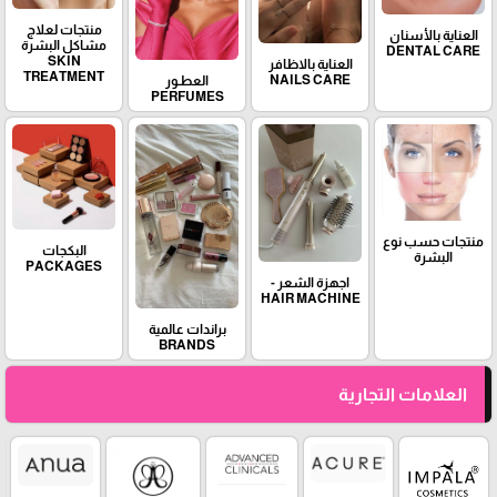
منتجات لعلاج
العناية بالأسنان
مشاكل البشرة
DENTAL CARE
SKIN
العناية بالاظافر
TREATMENT
NAILS CARE
العطـور
PERFUMES
منتجات حسب نوع
البكجات
البشرة
PACKAGES
اجهزة الشعر -
HAIR MACHINE
براندات عالمية
BRANDS
العلامات التجارية