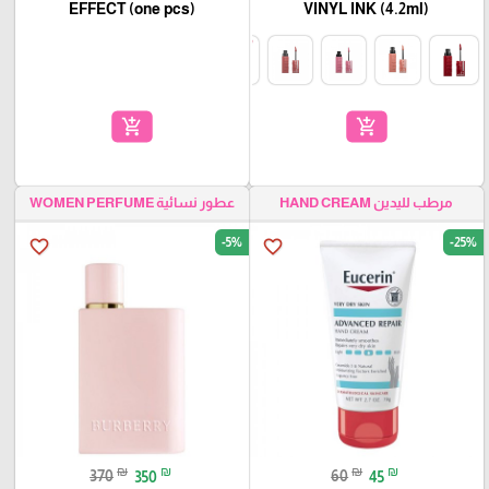
EFFECT (one pcs)
VINYL INK (4.2ml)
add_shopping_cart
add_shopping_cart
مرطب لليدين HAND CREAM
عطور نسائية WOMEN PERFUME
-5%
-25%
favorite_border
favorite_border
₪
₪
₪
₪
370
350
60
45