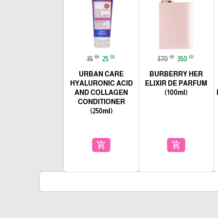
₪
₪
₪
₪
35
25
370
350
URBAN CARE
BURBERRY HER
HYALURONIC ACID
ELIXIR DE PARFUM
AND COLLAGEN
(100ml)
CONDITIONER
(250ml)
add_shopping_cart
add_shopping_cart