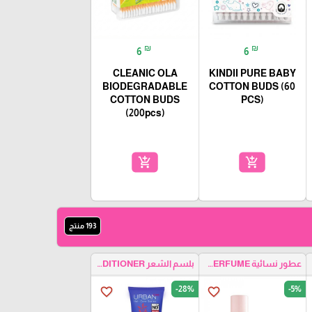
₪
₪
6
6
CLEANIC OLA
KINDII PURE BABY
BIODEGRADABLE
COTTON BUDS (60
COTTON BUDS
PCS)
(200pcs)
add_shopping_cart
add_shopping_cart
193 منتج
HA
عطور نسائية WOMEN PERFUME
بلسم الشعر HAIR CONDITIONER
-28%
-5%
favorite_border
favorite_border