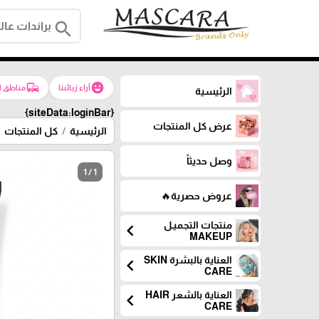
search
commute
emoji_emotions
آراء زبائننا
مناطق ا
الرئيسية
{siteData:loginBar}
عرض كل المنتجات
الرئيسية
كل المنتجات
وصل حديثاً
1 / 1
عروض حصرية🔥
منتجات التجميـل
chevron_left
MAKEUP
العناية بالبشرة SKIN
chevron_left
CARE
العناية بالشعر HAIR
chevron_left
CARE