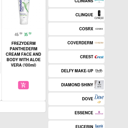
CLINIANS
CLINQUE
COSRX
₪
₪
45
35
COVERDERM
FREZYDERM
PANTHEDERM
CREAM FACE AND
CREST
BODY WITH ALOE
VERA (100ml)
DELFY MAKE-UP
add_shopping_cart
DIAMOND SHINY
DOVE
ESSENCE
EUCERIN