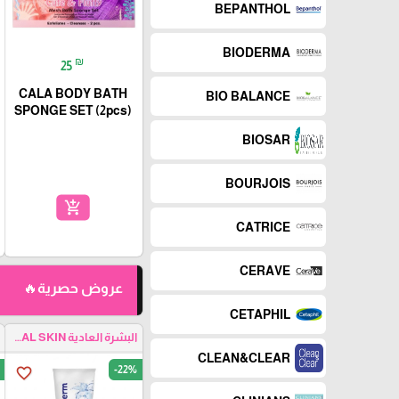
BEPANTHOL
BIODERMA
₪
25
CALA BODY BATH
BIO BALANCE
SPONGE SET (2pcs)
BIOSAR
BOURJOIS
add_shopping_cart
CATRICE
CERAVE
عروض حصرية🔥
CETAPHIL
البشرة العادية NORMAL SKIN
CLEAN&CLEAR
-22%
favorite_border