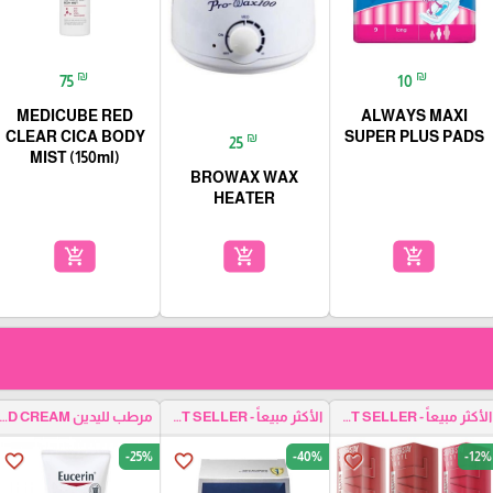
₪
₪
75
10
MEDICUBE RED
ALWAYS MAXI
CLEAR CICA BODY
SUPER PLUS PADS
₪
25
MIST (150ml)
BROWAX WAX
HEATER
add_shopping_cart
add_shopping_cart
add_shopping_cart
الأكثر مبيعاً - BEST SELLER
الأكثر مبيعاً - BEST SELLER
مرطب لليدين ND CREAM
-25%
-40%
-12%
favorite_border
favorite_border
favorite_border