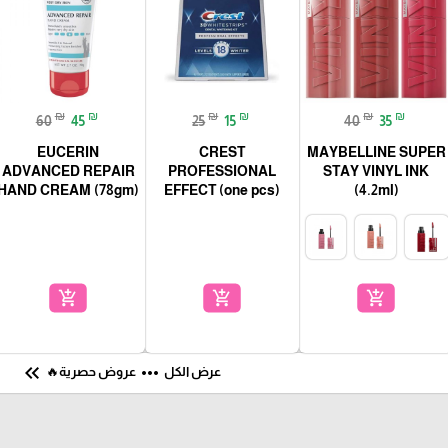
₪
₪
₪
₪
₪
₪
60
45
25
15
40
35
EUCERIN
CREST
MAYBELLINE SUPER
ADVANCED REPAIR
PROFESSIONAL
STAY VINYL INK
HAND CREAM (78gm)
EFFECT (one pcs)
(4.2ml)
add_shopping_cart
add_shopping_cart
add_shopping_cart
keyboard_double_arrow_left
more_horiz
عرض الكل
عروض حصرية🔥