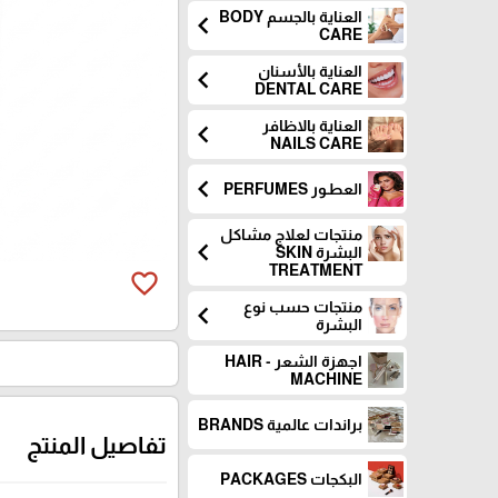
العناية بالجسم BODY
chevron_left
CARE
العناية بالأسنان
chevron_left
DENTAL CARE
العناية بالاظافر
chevron_left
NAILS CARE
chevron_left
العطـور PERFUMES
منتجات لعلاج مشاكل
chevron_left
البشرة SKIN
TREATMENT
favorite_border
منتجات حسب نوع
chevron_left
البشرة
اجهزة الشعر - HAIR
MACHINE
براندات عالمية BRANDS
تفاصيل المنتج
البكجات PACKAGES