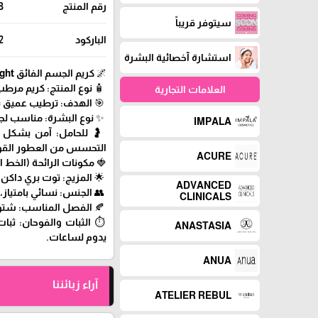
رقم المنتج
3
سيتوفر قريباً
الباركود
2
استشارة آخصائية البشرة
🌌 كريم الجسم الفائق Into The Night
🧴 نوع المنتج: كريم مر
العلامات التجارية
🎯 الهدف: ترطيب عميق يدوم 24 ساعة، يترك البشرة ناعمة وذات 
✨ نوع البشرة: مناسب لجمي
IMPALA
🤰 للحامل: آمن بشكل عا
التحسس من العطور القوية
ACURE
🍓 مكونات الرائحة (الخط 
🌟 المزيج: توت بري داكن
ADVANCED
👥 الجنس: نسائي بامتياز
CLINICALS
🍂 الفصل المناسب: شتوي
⏱️ الثبات والفوحان: ثبا
ANASTASIA
يدوم لساعات.
ANUA
آراء زبائننا
ATELIER REBUL