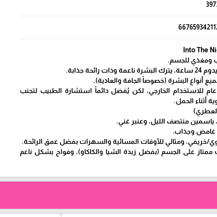
397
66765934211
طب ومغذي للجسم.
رائحة جذابة.
ع أنواع البشرة (خصوصاً الجافة والعادية).
م للاستخدام الخارجي، لكن يُفضل دائماً استشارة الطبيب لتجنب
 أثناء الحمل.
العطري)
، ياسمين منتصف الليل، وعنبر غني.
، غامض وجذاب.
/خريفي، ومثالي للأوقات المسائية والسهرات بفضل عمق الرائحة.
ت ممتاز على الجسم (بفضل زبدة الشيا والكاكاو)، وفواح بشكل ناعم