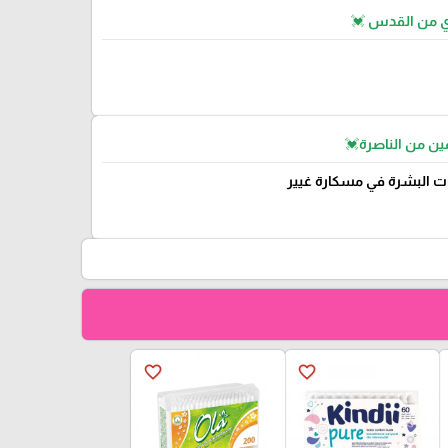
ي من القدس 💓
ن من الناصرة💓
ت البشرة في مسكارة غيير
favorite_border
favorite_border