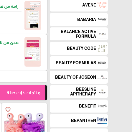
AVENE
رامة من قب
BABARIA
BALANCE ACTIVE
FORMULA
هدى من نا
BEAUTY CODE
BEAUTY FORMULAS
BEAUTY OF JOSEON
BEESLINE
منتجات ذات صلة
APITHERAPY
BENEFIT
favorite_border
BEPANTHEN