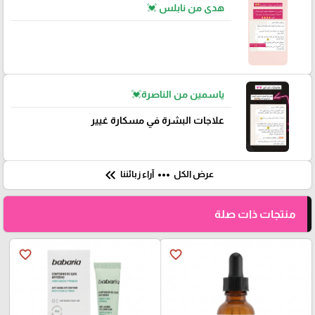
هدى من نابلس 💓
ياسمين من الناصرة💓
علاجات البشرة في مسكارة غيير
keyboard_double_arrow_left
more_horiz
عرض الكل
آراء زبائننا
منتجات ذات صلة
favorite_border
favorite_border