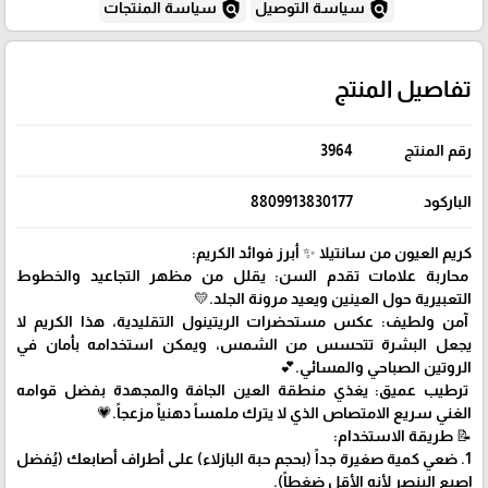
policy
policy
سياسة التوصيل
سياسة المنتجات
تفاصيل المنتج
رقم المنتج
3964
الباركود
8809913830177
كريم العيون من سانتيلا ✨ أبرز فوائد الكريم:
محاربة علامات تقدم السن: يقلل من مظهر التجاعيد والخطوط
التعبيرية حول العينين ويعيد مرونة الجلد.💛
آمن ولطيف: عكس مستحضرات الريتينول التقليدية، هذا الكريم لا
يجعل البشرة تتحسس من الشمس، ويمكن استخدامه بأمان في
الروتين الصباحي والمسائي.💕
ترطيب عميق: يغذي منطقة العين الجافة والمجهدة بفضل قوامه
الغني سريع الامتصاص الذي لا يترك ملمساً دهنياً مزعجاً.💗
📝 طريقة الاستخدام:
1. ضعي كمية صغيرة جداً (بحجم حبة البازلاء) على أطراف أصابعك (يُفضل
إصبع البنصر لأنه الأقل ضغطاً).