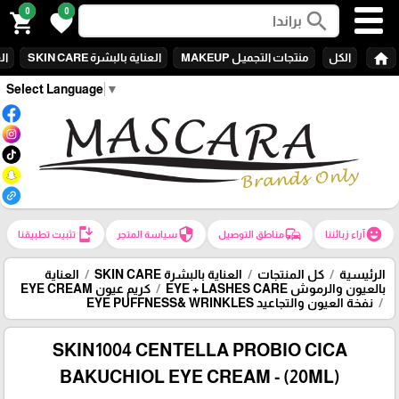
0
0
search
shopping_cart
favorite
home
الكل
منتجات التجميـل MAKEUP
العناية بالبشرة SKIN CARE
الع
Select Language
▼
install_mobile
security
commute
emoji_emotions
آراء زبائننا
مناطق التوصيل
سياسة المتجر
تثبيت تطبيقنا
الرئيسية
كل المنتجات
العناية بالبشرة SKIN CARE
العناية
بالعيون والرموش EYE + LASHES CARE
كريم عيون EYE CREAM
نفخة العيون والتجاعيد EYE PUFFNESS& WRINKLES
SKIN1004 CENTELLA PROBIO CICA
BAKUCHIOL EYE CREAM - (20ML)