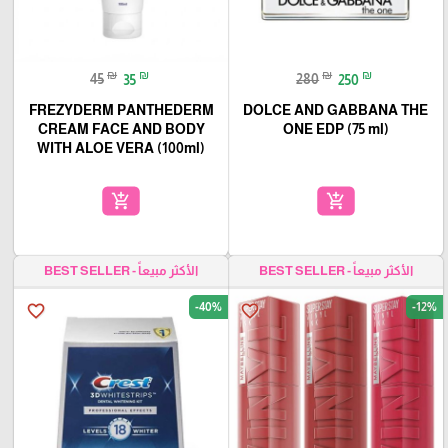
₪
₪
₪
₪
45
35
280
250
FREZYDERM PANTHEDERM
DOLCE AND GABBANA THE
CREAM FACE AND BODY
ONE EDP (75 ml)
WITH ALOE VERA (100ml)
add_shopping_cart
add_shopping_cart
الأكثر مبيعاً - BEST SELLER
الأكثر مبيعاً - BEST SELLER
-40%
-12%
favorite_border
favorite_border