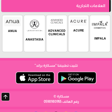
العلامات التجارية
ACURE
ADVANCED
ANUA
CLINICALS
IMPALA
ANASTASIA
تثبيت تطبيقنا
"مسكارة براند"
arrow_upward
مسكارة ©
رقم الهاتف 0598980955