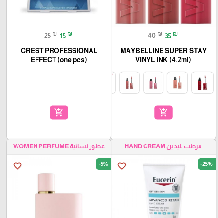
₪
₪
₪
₪
25
15
40
35
CREST PROFESSIONAL
MAYBELLINE SUPER STAY
EFFECT (one pcs)
VINYL INK (4.2ml)
add_shopping_cart
add_shopping_cart
مرطب لليدين HAND CREAM
عطور نسائية WOMEN PERFUME
-5%
-25%
favorite_border
favorite_border