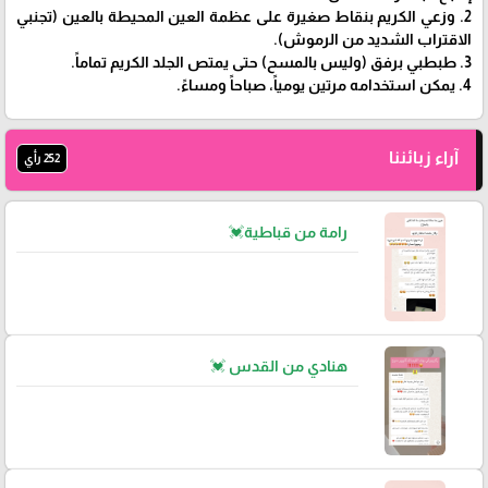
2. وزعي الكريم بنقاط صغيرة على عظمة العين المحيطة بالعين (تجنبي
الاقتراب الشديد من الرموش).
3. طبطبي برفق (وليس بالمسح) حتى يمتص الجلد الكريم تماماً.
4. يمكن استخدامه مرتين يومياً، صباحاً ومساءً.
آراء زبائننا
252 رأي
رامة من قباطية💓
هنادي من القدس 💓