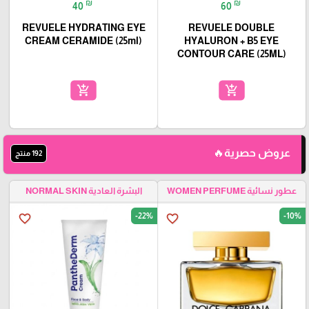
₪
₪
40
60
REVUELE HYDRATING EYE
REVUELE DOUBLE
CREAM CERAMIDE (25ml)
HYALURON + B5 EYE
CONTOUR CARE (25ML)
add_shopping_cart
add_shopping_cart
عروض حصرية🔥
192 منتج
عطور نسائية WOMEN PERFUME
البشرة العادية NORMAL SKIN
-22%
-10%
favorite_border
favorite_border