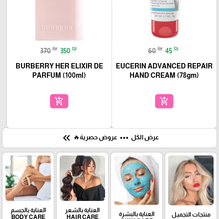
₪
₪
₪
₪
370
350
60
45
BURBERRY HER ELIXIR DE
EUCERIN ADVANCED REPAIR
PARFUM (100ml)
HAND CREAM (78gm)
add_shopping_cart
add_shopping_cart
keyboard_double_arrow_left
more_horiz
عرض الكل
عروض حصرية🔥
العناية بالشعر
العناية بالجسم
العناية بالبشرة
منتجات التجميـل
BODY CARE
HAIR CARE