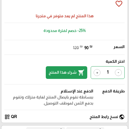
favorite_border
هذا المنتج لم يعد متوفر في متجرنا
-25%
خصم لفترة محدودة
السعر
₪
₪
120
90
اختر الكمية
shopping_cart
شراء هذا المنتج
+
-
طريقة الدفع
الدفع عند الإستلام
ببساطة نقوم بايصال المنتج لغاية منزلك وتقوم
بدفع الثمن لموظف التوصيل.
qr_code
public
نسخ رابط المنتج
QR