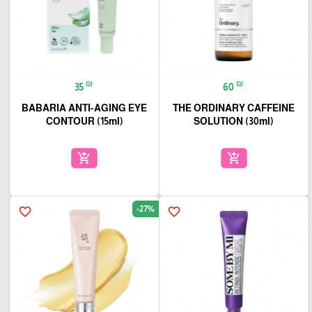
₪
₪
35
60
BABARIA ANTI-AGING EYE
THE ORDINARY CAFFEINE
CONTOUR (15ml)
SOLUTION (30ml)
add_shopping_cart
add_shopping_cart
-27%
favorite_border
favorite_border