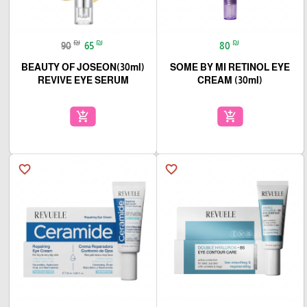
₪
₪
₪
90
65
80
(30ml)BEAUTY OF JOSEON
SOME BY MI RETINOL EYE
REVIVE EYE SERUM
CREAM (30ml)
add_shopping_cart
add_shopping_cart
favorite_border
favorite_border